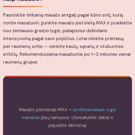
Pasirinkite tinkamą masažo antgalį pagal kūno sritį, kurią
norite masažuoti. Įjunkite masažo pistoletą MAX ir pradėkite
nuo žemiausio greičio lygio, palaipsniui didindami
intensyvumą pagal savo pojūčius. Lėtai slinkite prietaisą
per raumenų sritis — venkite kaulų, sąnarių ir stuburinės
sritičių. Rekomenduojama masažuotis po 1–2 minutes vienai
raumenų grupei.
Investuokite į savo sveikatą jau
šiandien
Masažo pistoletas MAX —
profesionalaus lygio
masažas
jūsų namuose. Užsisakykite dabar ir
pajuskite skirtumą!