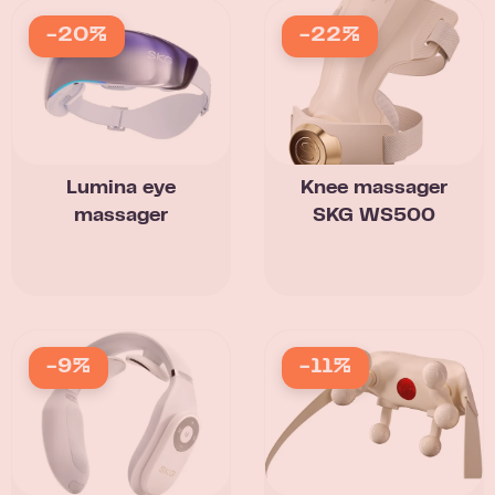
-20%
-22%
Lumina eye
Knee massager
massager
SKG WS500
-9%
-11%