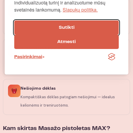
individualizuotą turinį ir analizuotume mūsų
LED ekranas
svetainės lankomumą.
Slapukų politika.
Intuityvus LED ekranas rodo pasirinktą greičio lygį
realiuoju laiku.
Sutikti
Atmesti
Automatinis išjungimas
Po 2 minučių automatiškai išsijungia, apsaugant nuo
Pasirinkimai
perkaitimo ir per intensyvaus naudojimo.
Nešiojimo dėklas
Kompaktiškas dėklas patogiam nešiojimui — idealus
kelionėms ir treniruotėms.
Kam skirtas Masažo pistoletas MAX?