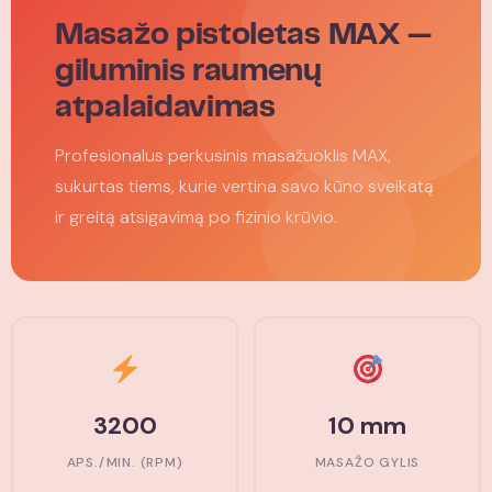
Masažo pistoletas MAX —
giluminis raumenų
atpalaidavimas
Profesionalus perkusinis masažuoklis MAX,
sukurtas tiems, kurie vertina savo kūno sveikatą
ir greitą atsigavimą po fizinio krūvio.
3200
10 mm
APS./MIN. (RPM)
MASAŽO GYLIS