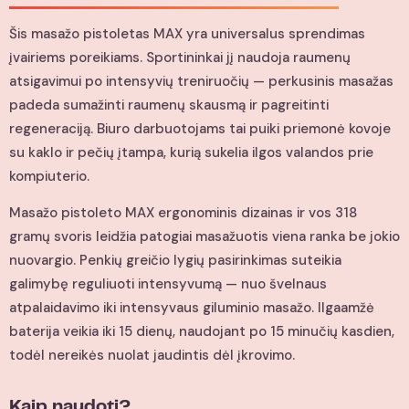
Šis masažo pistoletas MAX yra universalus sprendimas
įvairiems poreikiams. Sportininkai jį naudoja raumenų
atsigavimui po intensyvių treniruočių — perkusinis masažas
padeda sumažinti raumenų skausmą ir pagreitinti
regeneraciją. Biuro darbuotojams tai puiki priemonė kovoje
su kaklo ir pečių įtampa, kurią sukelia ilgos valandos prie
kompiuterio.
Masažo pistoleto MAX ergonominis dizainas ir vos 318
gramų svoris leidžia patogiai masažuotis viena ranka be jokio
nuovargio. Penkių greičio lygių pasirinkimas suteikia
galimybę reguliuoti intensyvumą — nuo švelnaus
atpalaidavimo iki intensyvaus giluminio masažo. Ilgaamžė
baterija veikia iki 15 dienų, naudojant po 15 minučių kasdien,
todėl nereikės nuolat jaudintis dėl įkrovimo.
Kaip naudoti?