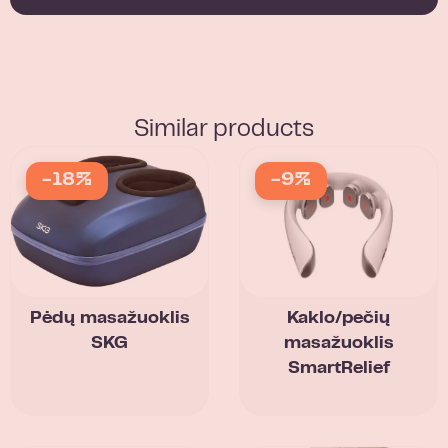
Similar products
-18%
-9%
Pėdų masažuoklis
Kaklo/pečių
SKG
masažuoklis
SmartRelief