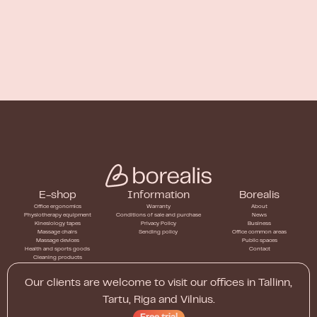
E-shop
Information
Borealis
Office ergonomics
Warranty
About
Physiotherapy equipment
Conditions of sale and purchase
News
Kinesiology tapes
Privacy Policy
Business
Massage chairs
Sending policy
Office common areas
Massage devices
Public spaces
Health and sports goods
Contact
Cleaning products
Our clients are welcome to visit our offices in Tallinn,
Tartu, Riga and Vilnius.