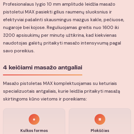
Profesionalaus lygio 10 mm amplitudė leidžia masažo
pistoletui MAX pasiekti gilius raumenų sluoksnius ir
efektyviai pašalinti skausmingus mazgus kakle, pečiuose,
nugaroje bei kojose. Reguliuojamas greitis nuo 1600 iki
3200 apsisukimų per minutę užtikrina, kad kiekvienas
naudotojas galėtų pritaikyti masažo intensyvumą pagal
savo poreikius.
4 keičiami masažo antgaliai
Masažo pistoletas MAX komplektuojamas su keturiais
specializuotais antgaliais, kurie leidžia pritaikyti masažą
skirtingoms kūno vietoms ir poreikiams:
●
■
Kulkos formos
Plokščias