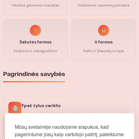
Tikslinis giluminis masažas
Dideliems raumenų plotams
⑂
∪
Šakutės formos
U formos
Stuburui ir sausgyslėms
Kaklo ir blauzdų srityje
Pagrindinės savybės
Ypač tylus variklis
Bešepetėlinis variklis 30% tyliau nei įprasti masažuokliai
— naudokite net biure ar kelionėje.
Mūsų svetainėje naudojame slapukus, kad
pagerintume jūsų kaip vartotojo patirtį, pateiktume