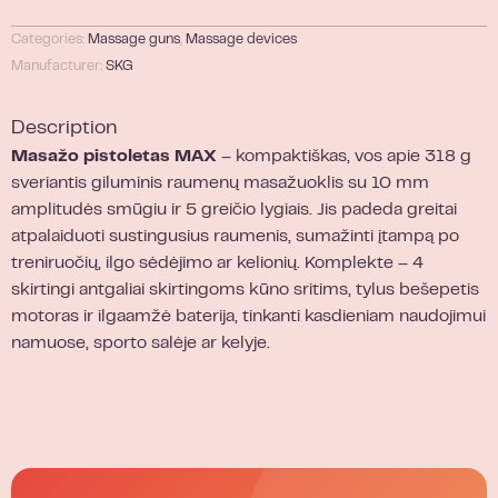
Categories:
Massage guns
,
Massage devices
Manufacturer:
SKG
Description
Masažo pistoletas MAX
– kompaktiškas, vos apie 318 g
sveriantis giluminis raumenų masažuoklis su 10 mm
amplitudės smūgiu ir 5 greičio lygiais. Jis padeda greitai
atpalaiduoti sustingusius raumenis, sumažinti įtampą po
treniruočių, ilgo sėdėjimo ar kelionių. Komplekte – 4
skirtingi antgaliai skirtingoms kūno sritims, tylus bešepetis
motoras ir ilgaamžė baterija, tinkanti kasdieniam naudojimui
namuose, sporto salėje ar kelyje.