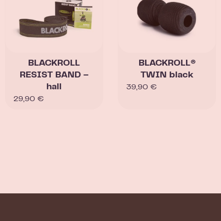
BLACKROLL
BLACKROLL®
RESIST BAND –
TWIN black
hall
39,90
€
29,90
€