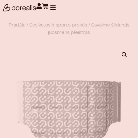
Produktų paieška
Pradžia
/
Sveikatos ir sporto prekės
/ Savaime šildantis
juosmens pleistras