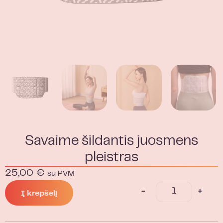
Savaime šildantis juosmens
pleistras
25,00
€
su PVM
-
+
Į krepšelį