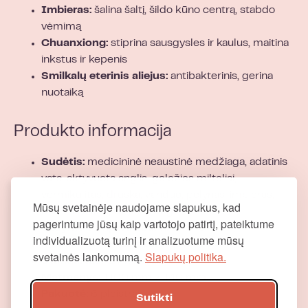
Imbieras:
šalina šaltį, šildo kūno centrą, stabdo
vėmimą
Chuanxiong:
stiprina sausgysles ir kaulus, maitina
inkstus ir kepenis
Smilkalų eterinis aliejus:
antibakterinis, gerina
nuotaiką
Produkto informacija
Sudėtis:
medicininė neaustinė medžiaga, adatinis
vata, aktyvuota anglis, geležies milteliai,
vermikulitas, druska, vanduo, pelynas, imbieras,
Mūsų svetainėje naudojame slapukus, kad
eteriniai aliejai, Chuanxiong
pagerintume jūsų kaip vartotojo patirtį, pateiktume
Šildymo temperatūra:
virš 45 °C
individualizuotą turinį ir analizuotume mūsų
Maksimali temperatūra:
≤60 °C
svetainės lankomumą.
Slapukų politika.
Standartas:
Q/PMA 018-2021
Matmenys:
1100 mm × 140 mm
Pakuotė:
6 pleistrai
Sutikti