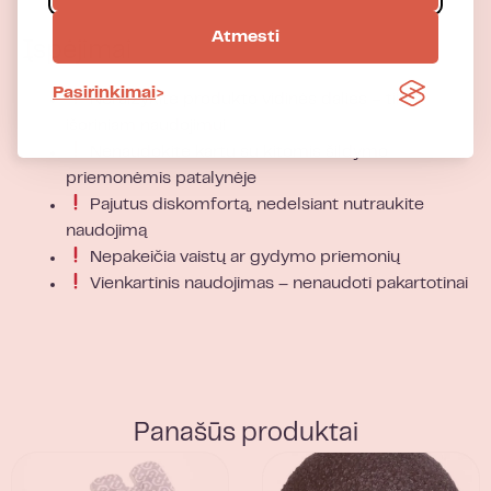
Atmesti
Įspėjimai
Pasirinkimai
Neraižykite produkto vidinės dalies – tik
išoriniam naudojimui
Nenaudokite kartu su kitomis šildymo
priemonėmis patalynėje
Pajutus diskomfortą, nedelsiant nutraukite
naudojimą
Nepakeičia vaistų ar gydymo priemonių
Vienkartinis naudojimas – nenaudoti pakartotinai
Panašūs produktai