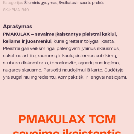
Kategorijos:
Šiluminis gydymas
,
Sveikatos ir sporto prekės
SKU: PMA-B40
Aprašymas
PMAKULAX – savaime įkaistantys pleistrai kaklui,
keliams ir juosmeniui
, kurie greitai ir tolygiai įkaista.
Pleistrai gali veiksmingai palengvinti įvairius skausmus,
sukeltus artrito, raumenų ir kaulų sistemos sutrikimų,
stuburo diskomforto, tenosinovito, sąnarių sustingimo,
nugaros skausmo. Paruošti naudojimui iš karto. Sudėtyje
yra augalinių ingredientų. Kompaktiški ir lengvai nešiojami.
PMAKULAX TCM