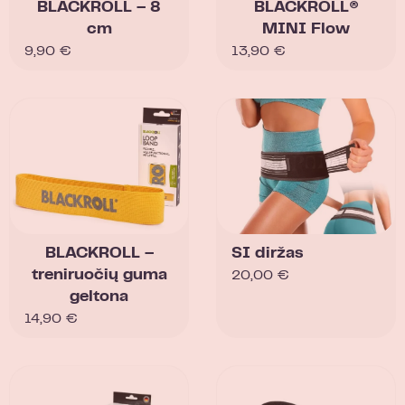
BLACKROLL – 8
BLACKROLL®
cm
MINI Flow
9,90
€
13,90
€
BLACKROLL –
SI diržas
treniruočių guma
20,00
€
geltona
14,90
€