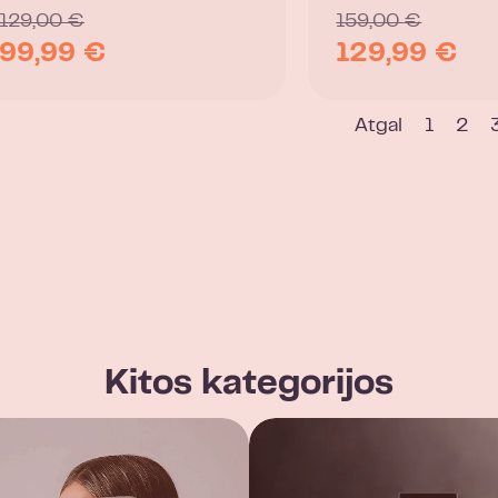
129,00
€
159,00
€
99,99
€
129,99
€
Atgal
1
2
Kitos kategorijos