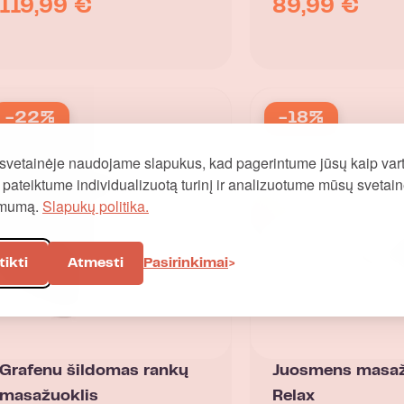
119,99
€
89,99
€
-22%
-18%
svetainėje naudojame slapukus, kad pagerintume jūsų kaip vart
į, pateiktume individualizuotą turinį ir analizuotume mūsų svetai
omumą.
Slapukų politika.
tikti
Atmesti
Pasirinkimai
Grafenu šildomas rankų
Juosmens masaž
masažuoklis
Relax