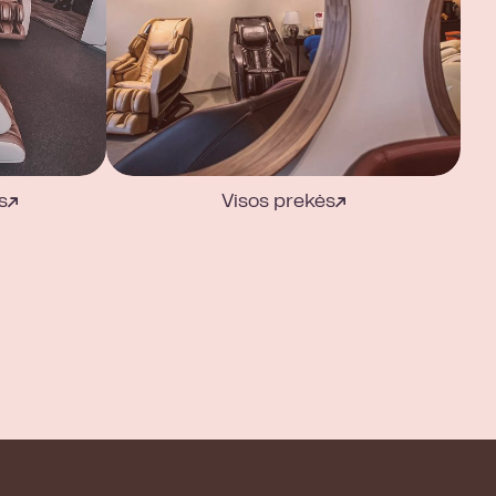
s
Visos prekės