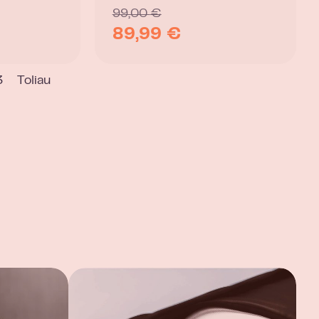
99,00
€
89,99
€
3
Toliau