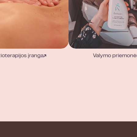
zioterapijos įranga
Valymo priemonė