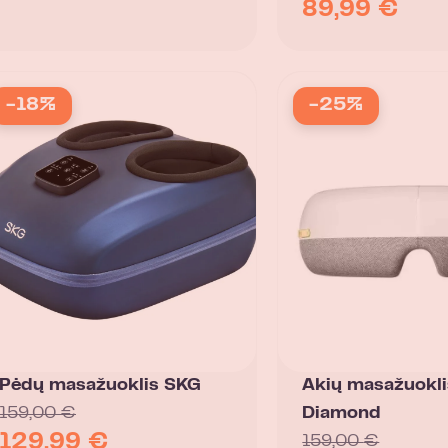
89,99
€
-18%
-25%
Pėdų masažuoklis SKG
Akių masažuokli
159,00
€
Diamond
129,99
€
159,00
€