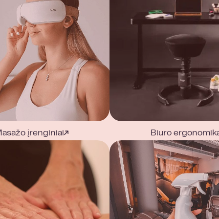
asažo įrenginiai
Biuro ergonomik