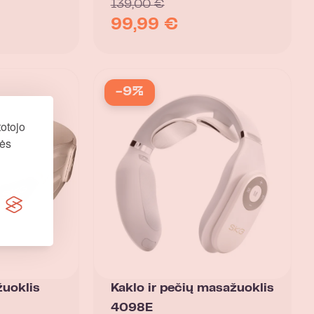
139,00
€
99,99
€
-9%
otojo
nės
uoklis
Kaklo ir pečių masažuoklis
4098E