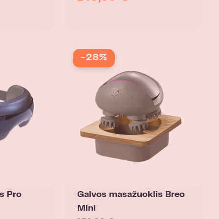
-28%
s Pro
Galvos masažuoklis Breo
Mini