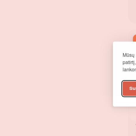
Mūsų 
patirt
lank
Su