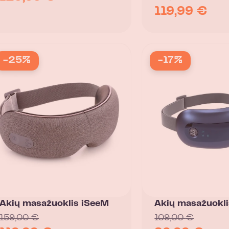
119,99
€
-25%
-17%
Akių masažuoklis iSeeM
Akių masažuokli
159,00
€
109,00
€