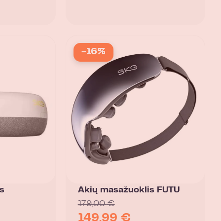
-16%
s
Akių masažuoklis FUTU
179,00
€
149,99
€