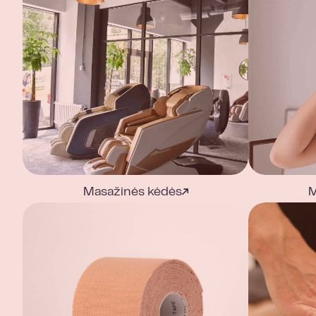
Masažinės kėdės
M