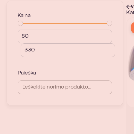
V
Kat
Kaina
Paieška