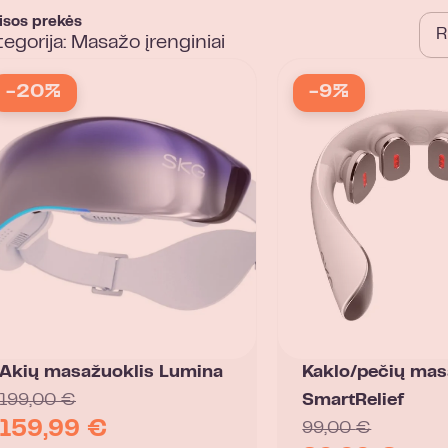
isos prekės
egorija: Masažo įrenginiai
-20%
-9%
Akių masažuoklis Lumina
Kaklo/pečių mas
199,00
€
SmartRelief
159,99
€
99,00
€