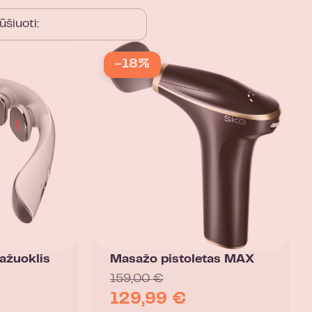
-18%
ažuoklis
Masažo pistoletas MAX
159,00
€
129,99
€