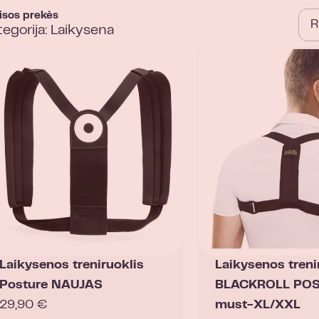
isos prekės
tegorija: Laikysena
Laikysenos treniruoklis
Laikysenos treni
Posture NAUJAS
BLACKROLL PO
29,90
€
must-XL/XXL