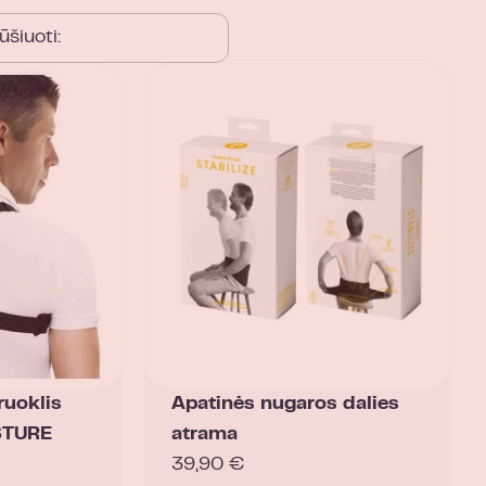
ruoklis
Apatinės nugaros dalies
STURE
atrama
39,90
€