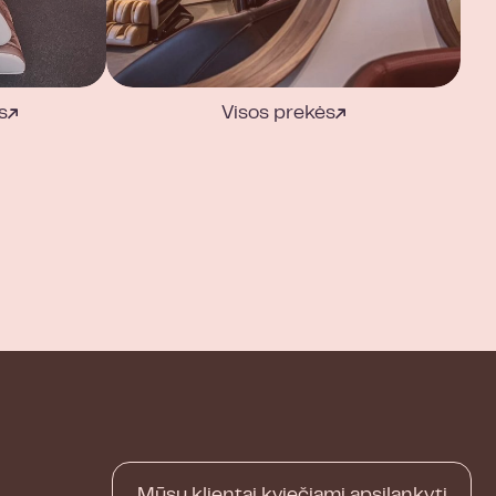
s
Visos prekės