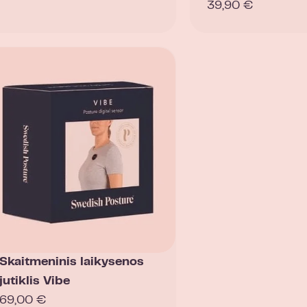
39,90
€
Skaitmeninis laikysenos
jutiklis Vibe
69,00
€