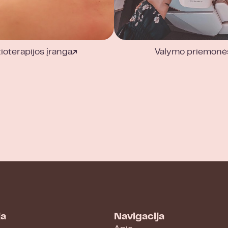
zioterapijos įranga
Valymo priemonė
ja
Navigacija