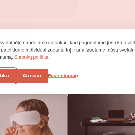
svetainėje naudojame slapukus, kad pagerintume jūsų kaip vart
į, pateiktume individualizuotą turinį ir analizuotume mūsų svetai
omumą.
Slapukų politika.
tikti
Atmesti
Pasirinkimai
Kitos kategorijos