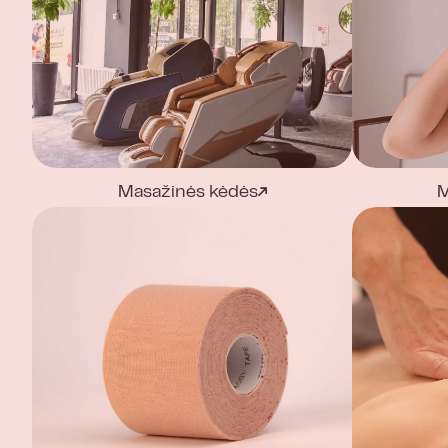
Masažinės kėdės
M