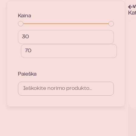
V
Ka
Kaina
Paieška