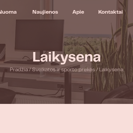
Nuoma
Naujienos
Apie
Kontaktai
Laikysena
Pradžia
/
Sveikatos ir sporto prekės
/
Laikysena