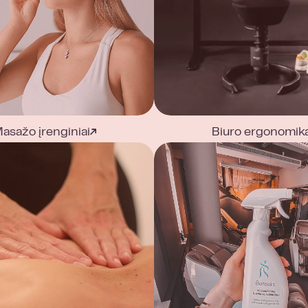
asažo įrenginiai
Biuro ergonomik