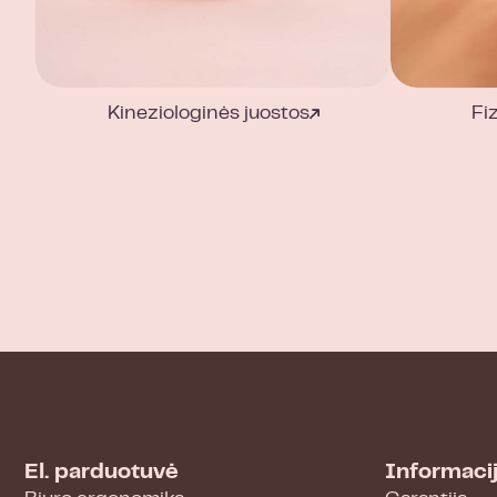
Kineziologinės juostos
Fi
El. parduotuvė
Informaci