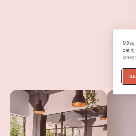
Mūsų 
patirt
lank
Su