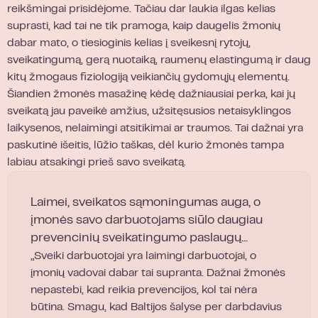
reikšmingai prisidėjome. Tačiau dar laukia ilgas kelias
suprasti, kad tai ne tik pramoga, kaip daugelis žmonių
dabar mato, o tiesioginis kelias į sveikesnį rytojų,
sveikatingumą, gerą nuotaiką, raumenų elastingumą ir daug
kitų žmogaus fiziologiją veikiančių gydomųjų elementų.
Šiandien žmonės masažinę kėdę dažniausiai perka, kai jų
sveikatą jau paveikė amžius, užsitęsusios netaisyklingos
laikysenos, nelaimingi atsitikimai ar traumos. Tai dažnai yra
paskutinė išeitis, lūžio taškas, dėl kurio žmonės tampa
labiau atsakingi prieš savo sveikatą.
Laimei, sveikatos sąmoningumas auga, o
įmonės savo darbuotojams siūlo daugiau
prevencinių sveikatingumo paslaugų...
„Sveiki darbuotojai yra laimingi darbuotojai, o
įmonių vadovai dabar tai supranta. Dažnai žmonės
nepastebi, kad reikia prevencijos, kol tai nėra
būtina. Smagu, kad Baltijos šalyse per darbdavius ​​