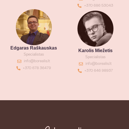
+370 686 53043
Edgaras Raškauskas
Karolis Miežetis
Specialistas
Specialistas
info@borealis.lt
info@borealis.lt
+370 678 36479
+370 646 98937