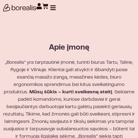
Produktų paieška
Apie įmonę
„Borealis“ yra tarptautinė įmonė, turinti biurus Tartu, Taline,
Rygoje ir Vilniuje. Klientai gali atvykti ir išbandyti juose
esančią masažo įrangą, masažines kėdes, biuro
ergonomikos sprendimus bei kitus sveikatingumo
produktus.
Mūsų šūkis – kurti sveikesnę ateitį
. Siekiame
padėti komandoms, kuriose darbdaviai ir gerai
besijaučiantys darbuotojai kartu galėtų pasiekti geriausių
rezultatų. Tikime, kad žmonės gali būti sveikesni, stipresni ir
laimingesni. Žmonių savijauta ir tikslų siekimas yra tampriai
susijusios ir tarpusavyje subalansuotos sąvokos – būtent tai
ir formuoja ilgalaikę sėkmę. „Borealis“ siekia tapti