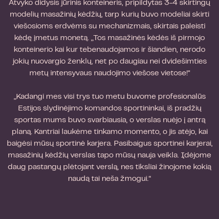
Atvyko didysis jūrinis konteineris, pripildytas 3-4 skirtingų
modelių masažinių kėdžių, tarp kurių buvo modeliai skirti
viešosioms erdvėms su mechanizmais, skirtais paleisti
kėdę įmetus monetą. „Tos masažinės kėdės iš pirmojo
konteinerio kai kur tebenaudojamos ir šiandien, nerodo
jokių nuovargio ženklų, net po daugiau nei dvidešimties
metų intensyvaus naudojimo viešose vietose!“
„Kadangi mes visi trys tuo metu buvome profesionalūs
Estijos slydinėjimo komandos sportininkai, iš pradžių
sportas mums buvo svarbiausia, o verslas nuėjo į antrą
planą. Kantriai laukėme tinkamo momento, o jis atėjo, kai
baigėsi mūsų sportinė karjera. Pasibaigus sportinei karjerai,
masažinių kėdžių verslas tapo mūsų nauja veikla. Įdėjome
daug pastangų plėtojant verslą, nes tiksliai žinojome kokią
naudą tai neša žmogui.“