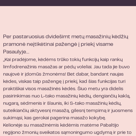
Per pastaruosius dvidešimt metų masažinių kėdžių
pramonė neįtikėtinai pažengė į priekį visame
Pasaulyje…
„Kai pradėjome, kėdėms trūko tokių funkcijų kaip rankų
limfodrenažinis masažas ar pėdų voleliai. Jau tada jie buvo
naujovė ir įdomūs žmonėms! Bet dabar, bandant naujas
kėdes, viskas taip pažengę į priekį, kad šias funkcijas turi
praktiškai visos masažinės kėdės. Šiuo metu yra didelis
pasirinkimas nuo L-tako masažinių kėdių, dengiančių kaklą,
nugarą, sėdmenis ir šlaunis, iki S-tako masažinių kėdių,
suteikiančių aktyvesnį masažą, gilesnį tempimą ir juosmens
sukimąsi, kas gerokai pagerina masažo kokybę.
Kelionėje su masažinėmis kėdėmis matėme Pabaltijo
regijono žmonių sveikatos sąmoningumo ugdymą ir prie to