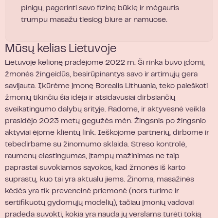
pinigų, pagerinti savo fizinę būklę ir mėgautis
trumpu masažu tiesiog biure ar namuose.
Mūsų kelias Lietuvoje
Lietuvoje kelionę pradėjome 2022 m. Ši rinka buvo įdomi,
žmonės žingeidūs, besirūpinantys savo ir artimųjų gera
savijauta. Įkūrėme įmonę Borealis Lithuania, teko paieškoti
žmonių tikinčiu šia idėja ir atsidavusiai dirbsiančių
sveikatingumo dalybų srityje. Radome, ir aktyvesnė veikla
prasidėjo 2023 metų gegužės mėn. Žingsnis po žingsnio
aktyviai ėjome klientų link. Ieškojome partnerių, dirbome ir
tebedirbame su žinomumo sklaida. Streso kontrolė,
raumenų elastingumas, įtampų mažinimas ne taip
paprastai suvokiamos sąvokos, kad žmonės iš karto
suprastų, kuo tai yra aktualu jiems. Žinoma, masažinės
kėdės yra tik prevencinė priemonė (nors turime ir
sertifikuotų gydomųjų modelių), tačiau įmonių vadovai
pradeda suvokti, kokia yra nauda jų verslams turėti tokią