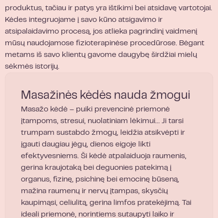
produktus, tačiau ir patys yra ištikimi bei atsidavę vartotojai.
Kėdes integruojame į savo kūno atsigavimo ir
atsipalaidavimo procesą, jos atlieka pagrindinį vaidmenį
mūsų naudojamose fizioterapinėse procedūrose. Bėgant
metams iš savo klientų gavome daugybę širdžiai mielų
sėkmės istorijų.
Masažinės kėdės nauda žmogui
Masažo kėdė – puiki prevencinė priemonė
įtampoms, stresui, nuolatiniam lėkimui… Ji tarsi
trumpam sustabdo žmogų, leidžia atsikvėpti ir
įgauti daugiau jėgų, dienos eigoje likti
efektyvesniems. Ši kėdė atpalaiduoja raumenis,
gerina kraujotaką bei deguonies patekimą į
organus, fizinę, psichinę bei emocinę būseną,
mažina raumenų ir nervų įtampas, skysčių
kaupimąsi, celiulitą, gerina limfos pratekėjimą. Tai
ideali priemonė, norintiems sutaupyti laiko ir