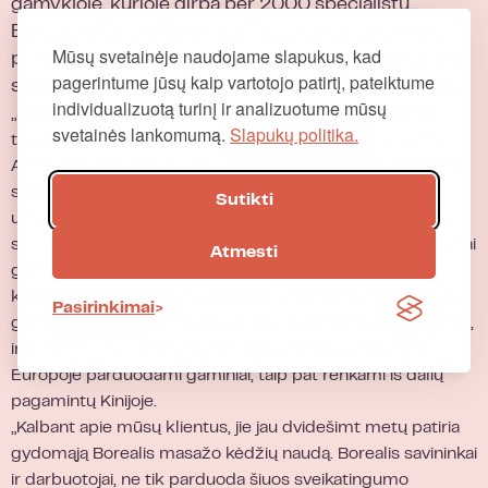
gamykloje, kurioje dirba per 2000 specialistų...
Borealis įmonė prižiūri gamybos kokybę bei kuria
Mūsų svetainėje naudojame slapukus, kad
programinę įrangą masažo programoms, kurios yra
pagerintume jūsų kaip vartotojo patirtį, pateiktume
sukurtos pritaikant geriausią fizoterapeutų praktiką.
individualizuotą turinį ir analizuotume mūsų
„Siekdami rinkoje esančių naujausių tendencijų, kasmet
svetainės lankomumą.
Slapukų politika.
testavimui užsakome demonstracinius modelius iš kitų
Azijos, JAV ir Europos šalių. Taip pat dalyvaujame bandymų
sesijose, kuriose susirenka įvairūs gamintojai, kad
Sutikti
užtikrintume, jog inovacijos žingsniuoja drauge su mūsų
siūlomais produktais. Nereikia išsigąsti, kad mūsų produktai
Atmesti
gaminami Kinijoje, kadangi yra užtikrinami aukščiausi
kokybės standartai ir visi gaminiai išbandomi praktikoje. Jei
Pasirinkimai
gaminys yra technologškai silpnas, jo gamyba nutraukiama,
ir jis nepapuola į rinką. Atkreipiame dėmesį, kad Vakarų
Europoje parduodami gaminiai, taip pat renkami iš dalių
pagamintų Kinijoje.
„Kalbant apie mūsų klientus, jie jau dvidešimt metų patiria
gydomąją Borealis masažo kėdžių naudą. Borealis savininkai
ir darbuotojai, ne tik parduoda šiuos sveikatingumo