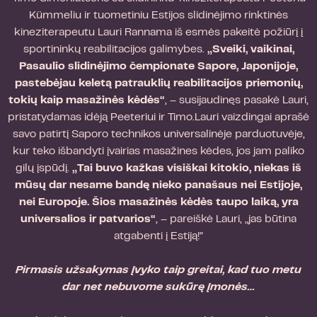
Kümmeliu ir tuometiniu Estijos slidinėjimo rinktinės
kineziterapeutu Lauri Rannama iš esmės pakeitė požiūrį į
sportininkų reabilitacijos galimybes.
„Sveiki, vaikinai,
Pasaulio slidinėjimo čempionate Sapore, Japonijoje,
pastebėjau keletą patrauklių reabilitacijos priemonių,
tokių kaip masažinės kėdės“
, – susijaudinęs pasakė Lauri,
pristatydamas idėją Peeteriui ir Timo.Lauri vaizdingai aprašė
savo patirtį Saporo technikos universalinėje parduotuvėje,
kur teko išbandyti įvairias masažines kėdes, jos jam paliko
gilų įspūdį.
„Tai buvo kažkas visiškai kitokio, niekas iš
mūsų dar nesame bandę nieko panašaus nei Estijoje,
nei Europoje. Šios masažinės kėdės taupo laiką, yra
universalios ir patvarios“
, – pareiškė Lauri, „jas būtina
atgabenti į Estiją!“
Pirmasis užsakymas įvyko taip greitai, kad tuo metu
dar net nebuvome sukūrę įmonės…