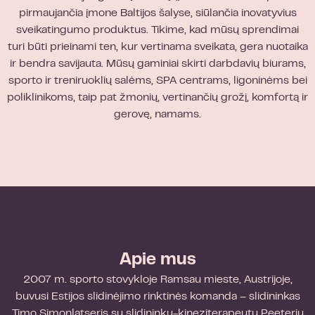
pirmaujančia įmone Baltijos šalyse, siūlančia inovatyvius
sveikatingumo produktus. Tikime, kad mūsų sprendimai
turi būti prieinami ten, kur vertinama sveikata, gera nuotaika
ir bendra savijauta. Mūsų gaminiai skirti darbdavių biurams,
sporto ir treniruoklių salėms, SPA centrams, ligoninėms bei
poliklinikoms, taip pat žmonių, vertinančių grožį, komfortą ir
gerovę, namams.
Apie mus
2007 m. sporto stovykloje Ramsau mieste, Austrijoje,
buvusi Estijos slidinėjimo rinktinės komanda – slidininkas
Timo Simonlatseris su slidininku-kineziterapeutu Peeteriu