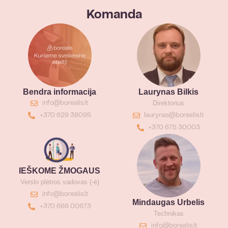
Komanda
Bendra informacija
Laurynas Bilkis
Direktorius
info@borealis.lt
+370 629 38095
laurynas@borealis.lt
+370 675 30003
IEŠKOME ŽMOGAUS
Verslo plėtros vadovas (-ė)
info@borealis.lt
Mindaugas Urbelis
+370 666 00673
Technikas
info@borealis.lt