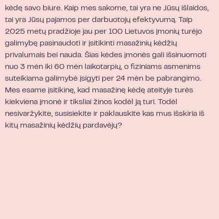
kėdę savo biure. Kaip mes sakome, tai yra ne Jūsų išlaidos,
tai yra Jūsų pajamos per darbuotojų efektyvumą. Taip
2025 metų pradžioje jau per 100 Lietuvos įmonių turėjo
galimybę pasinaudoti ir įsitikinti masažinių kėdžių
privalumais bei nauda. Šias kėdes įmonės gali išsinuomoti
nuo 3 mėn iki 60 mėn laikotarpių, o fiziniams asmenims
suteikiama galimybė įsigyti per 24 mėn be pabrangimo.
Mes esame įsitikinę, kad masažinę kėdę ateityje turės
kiekviena įmonė ir tiksliai žinos kodėl ją turi. Todėl
nesivaržykite, susisiekite ir paklauskite kas mus išskiria iš
kitų masažinių kėdžių pardavėjų?