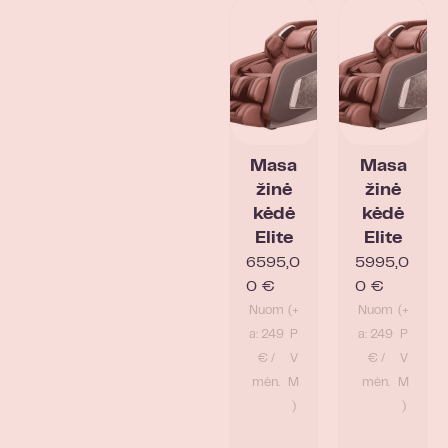
Masa
Masa
žinė
žinė
kėdė
kėdė
Elite
Elite
6595,0
5995,0
0
€
0
€
Nuom
(+
Nuom
(+
a: 249
P
a: 249
P
€ /
V
€ /
V
mėn.
M
mėn.
M
)
)