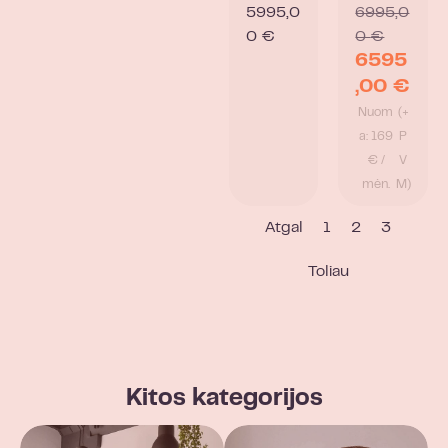
5995,0
6995,0
0
€
0
€
6595
,00
€
Nuom
(+
a: 169
P
€ /
V
mėn.
M)
Atgal
1
2
3
Toliau
Kitos kategorijos