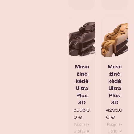
Masa
Masa
žinė
žinė
kėdė
kėdė
Ultra
Ultra
Plus
Plus
3D
3D
6995,0
4295,0
0
€
0
€
Nuom
(+
Nuom
(+
a: 255
P
a: 219
P