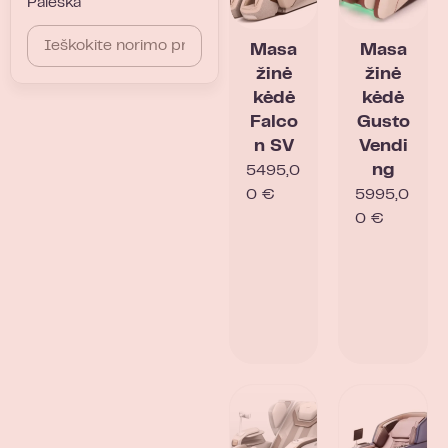
Paieška
Masa
Masa
žinė
žinė
kėdė
kėdė
Falco
Gusto
n SV
Vendi
ng
5495,0
0
€
5995,0
0
€