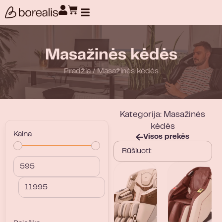
Produktų paieška
Masažinės kėdės
Pradžia
/
Masažinės kėdės
Kategorija: Masažinės
kėdės
Kaina
Visos prekės