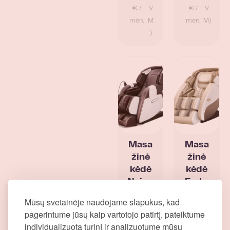
€ /
V
€ /
V
mėn.
M
mėn.
M)
)
Masa
Masa
žinė
žinė
kėdė
kėdė
Naipo
Embr
ace
3995,0
Mūsų svetainėje naudojame slapukus, kad
0
€
5995,0
pagerintume jūsų kaip vartotojo patirtį, pateiktume
0
€
Nuom
(+
individualizuotą turinį ir analizuotume mūsų