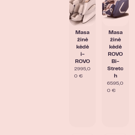
Masa
Masa
žinė
žinė
kėdė
kėdė
i-
ROVO
ROVO
Bi-
Stretc
2995,0
h
0
€
6595,0
0
€