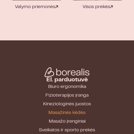
Valymo priemonės
Visos prekės
El. parduotuvė
Biuro ergonomika
Fizioterapijos įranga
Kineziologinės juostos
Masažinės kėdės
Masažo įrenginiai
Sveikatos ir sporto prekės