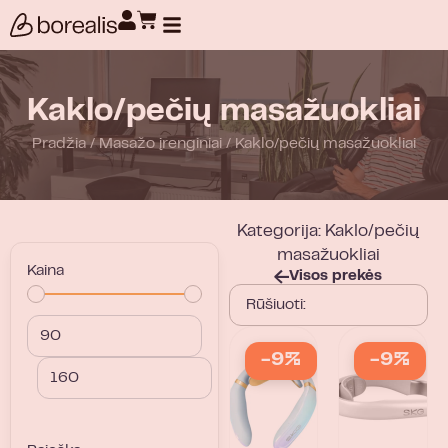
Produktų paieška
Kaklo/pečių masažuokliai
Pradžia
/
Masažo įrenginiai
/
Kaklo/pečių masažuokliai
Kategorija: Kaklo/pečių
masažuokliai
Kaina
Visos prekės
-9%
-9%