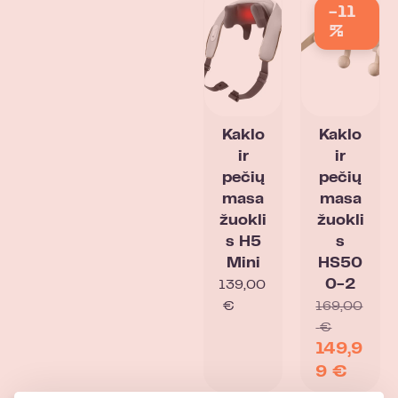
-11
%
Kaklo
Kaklo
ir
ir
pečių
pečių
masa
masa
žuokli
žuokli
s H5
s
Mini
HS50
0-2
139,00
€
169,00
€
149,9
9
€