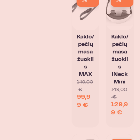
%
%
Kaklo/
Kaklo/
pečių
pečių
masa
masa
žuokli
žuokli
s
s
MAX
iNeck
Mini
149,00
€
149,00
99,9
€
129,9
9
€
9
€