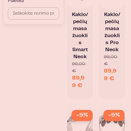
Paieška
Kaklo/
Kaklo/
pečių
pečių
masa
masa
žuokli
žuokli
s
s Pro
Smart
Neck
Neck
99,00
99,00
€
89,9
€
89,9
9
€
9
€
-9%
-9%