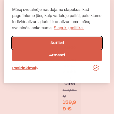
Mūsų svetainėje naudojame slapukus, kad
pagerintume jūsų kaip vartotojo patirtį, pateiktume
individualizuotą turinį ir analizuotume mūsų
svetainės lankomumą.
Slapukų politika.
Sutikti
Kaklo
ir
Atmesti
pečių
masa
Pasirinkimai
žuokli
s
Ultra
179,00
€
159,9
9
€