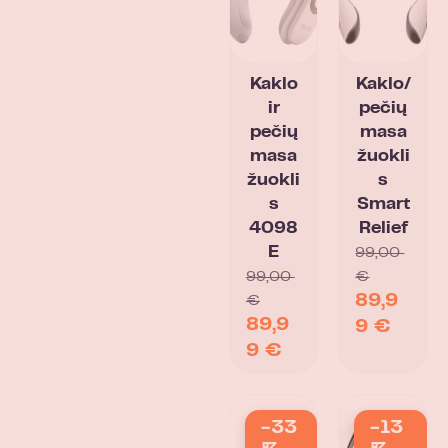
Kaklo
Kaklo/
ir
pečių
pečių
masa
masa
žuokli
žuokli
s
s
Smart
4098
Relief
E
99,00
99,00
€
89,9
€
89,9
9
€
9
€
-33
-13