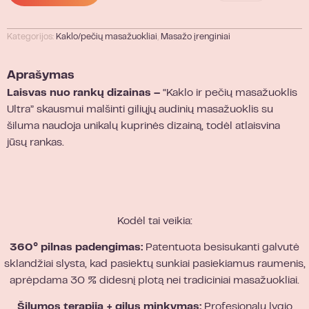
Kategorijos:
Kaklo/pečių masažuokliai
,
Masažo įrenginiai
Aprašymas
Laisvas nuo rankų dizainas –
“Kaklo ir pečių masažuoklis
Ultra” skausmui malšinti giliųjų audinių masažuoklis su
šiluma naudoja unikalų kuprinės dizainą, todėl atlaisvina
jūsų rankas.
Kodėl tai veikia:
360° pilnas padengimas:
Patentuota besisukanti galvutė
sklandžiai slysta, kad pasiektų sunkiai pasiekiamus raumenis,
aprėpdama 30 % didesnį plotą nei tradiciniai masažuokliai.
Šilumos terapija + gilus minkymas:
Profesionalų lygio