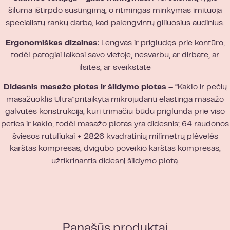
šiluma ištirpdo sustingimą, o ritmingas minkymas imituoja
specialistų rankų darbą, kad palengvintų giliuosius audinius.
Ergonomiškas dizainas:
Lengvas ir prigludęs prie kontūro,
todėl patogiai laikosi savo vietoje, nesvarbu, ar dirbate, ar
ilsitės, ar sveikstate
Didesnis masažo plotas ir šildymo plotas
–
“Kaklo ir pečių
masažuoklis Ultra”pritaikyta mikrojudanti elastinga masažo
galvutės konstrukcija, kuri trimačiu būdu priglunda prie viso
peties ir kaklo, todėl masažo plotas yra didesnis; 64 raudonos
šviesos rutuliukai + 2826 kvadratinių milimetrų plėvelės
karštas kompresas, dvigubo poveikio karštas kompresas,
užtikrinantis didesnį šildymo plotą.
Panašūs produktai