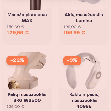
Masažo pistoletas
Akių masažuoklis
MAX
Lumina
159,00
€
199,00
€
129,99
€
159,99
€
-22%
-9%
Kelių masažuoklis
Kaklo ir pečių
SKG WS500
masažuoklis
4098E
129,00
€