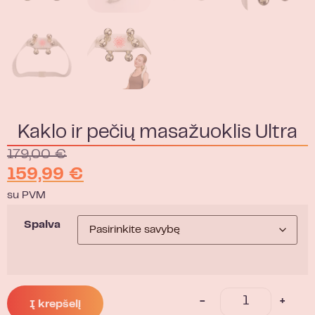
Kaklo ir pečių masažuoklis Ultra
179,00
€
159,99
€
su PVM
Spalva
-
+
Į krepšelį