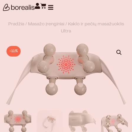
Produktų paieška
Pradžia
/
Masažo įrenginiai
/ Kaklo ir pečių masažuoklis
Ultra
-11%