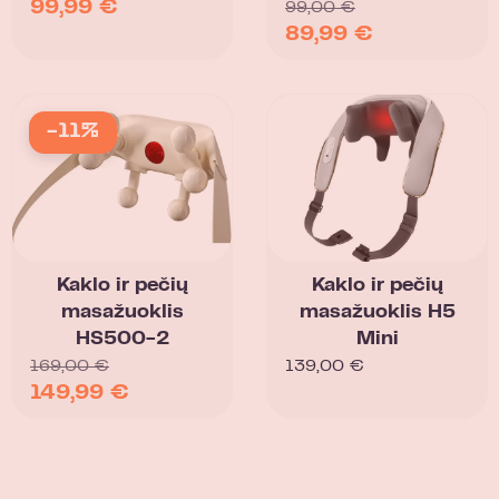
99,99
€
99,00
€
89,99
€
-11%
Kaklo ir pečių
Kaklo ir pečių
masažuoklis
masažuoklis H5
HS500-2
Mini
169,00
€
139,00
€
149,99
€