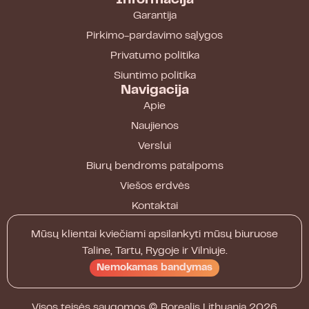
Informacija
Garantija
Pirkimo-pardavimo sąlygos
Privatumo politika
Siuntimo politika
Navigacija
Apie
Naujienos
Verslui
Biurų bendroms patalpoms
Viešos erdvės
Kontaktai
Mūsų klientai kviečiami apsilankyti mūsų biuruose
Taline, Tartu, Rygoje ir Vilniuje.
Nemokamas bandymas
Visos teisės saugomos ©
Borealis Lithuania
2026