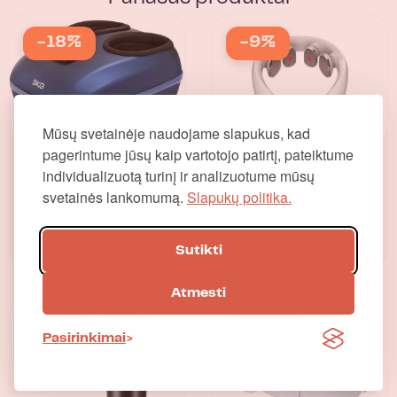
-18%
-9%
Mūsų svetainėje naudojame slapukus, kad
pagerintume jūsų kaip vartotojo patirtį, pateiktume
Pėdų masažuoklis
Kaklo/pečių
individualizuotą turinį ir analizuotume mūsų
SKG
masažuoklis
svetainės lankomumą.
Slapukų politika.
SmartRelief
159,00
€
129,99
€
99,00
€
89,99
€
Sutikti
Atmesti
-18%
-20%
Pasirinkimai