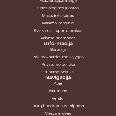
Fizioterapijos įranga
Kineziologinės juostos
Masažinės kėdės
Masažo įrenginiai
Sveikatos ir sporto prekės
Valymo priemonės
Informacija
Garantija
Pirkimo-pardavimo sąlygos
Privatumo politika
Siuntimo politika
Navigacija
Apie
Naujienos
Verslui
Biurų bendroms patalpoms
Viešos erdvės