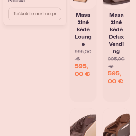
Paieška
Masa
Masa
žinė
žinė
kėdė
kėdė
Loung
Delux
e
Vendi
ng
995,00
€
995,00
595,
€
595,
00
€
00
€