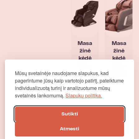
Masa
Masa
žinė
žinė
kėdė
kėdė
Ultra
Elite
Mūsų svetainėje naudojame slapukus, kad
Plus
5995,0
pagerintume jūsų kaip vartotojo patirtį, pateiktume
4495,0
0
€
individualizuotą turinį ir analizuotume mūsų
0
€
Nuom
(+
svetainės lankomumą.
Slapukų politika.
a: 249
P
€ /
V
mėn.
M
Sutikti
)
Atmesti