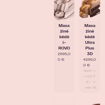
Masa
Masa
žinė
žinė
kėdė
kėdė
i-
Ultra
ROVO
Plus
3D
2995,0
0
€
4295,0
0
€
Nuom
(+
a: 219
P
€ /
V
mėn.
M)