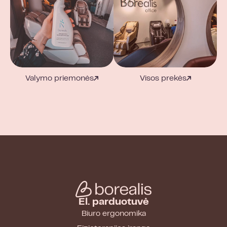
Valymo priemonės
Visos prekės
El. parduotuvė
Biuro ergonomika