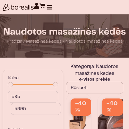
Produktų paieška
Naudotos masažinės kėdės
Pradžia
/
Masažinės kėdės
/
Naudotos masažinės kėdės
Kategorija: Naudotos
masažinės kėdės
Kaina
Visos prekės
-40
-40
%
%