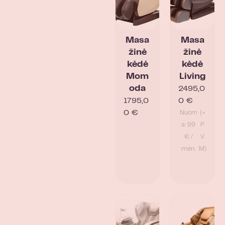
Masa
Masa
žinė
žinė
kėdė
kėdė
Mom
Living
oda
2495,0
1795,0
0
€
0
€
Nuom
(+
a: 99
P
€ /
V
mėn.
M)