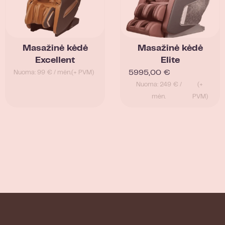
Masažinė kėdė
Masažinė kėdė
Excellent
Elite
5995,00
€
Nuoma: 99 € / mėn.
(+ PVM)
Nuoma: 249 € /
(+
mėn.
PVM)