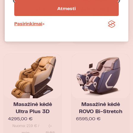
Atmesti
Masažinė kėdė
Masažinė kėdė
Gusto Vending
Living
5995,00
€
2495,00
€
Pasirinkimai
Nuoma: 99 € / mėn.
(+ PVM)
Masažinė kėdė
Masažinė kėdė
Ultra Plus 3D
ROVO Bi-Stretch
4295,00
€
6595,00
€
Nuoma: 219 € /
(+