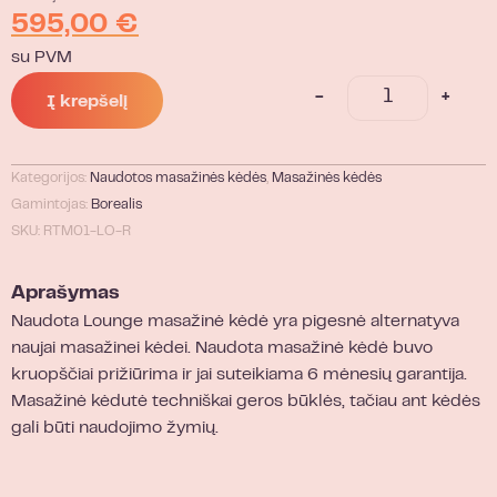
595,00
€
su PVM
-
+
Į krepšelį
Kategorijos:
Naudotos masažinės kėdės
,
Masažinės kėdės
Gamintojas:
Borealis
SKU: RTM01-LO-R
Aprašymas
Naudota Lounge masažinė kėdė yra pigesnė alternatyva
naujai masažinei kėdei. Naudota masažinė kėdė buvo
kruopščiai prižiūrima ir jai suteikiama 6 mėnesių garantija.
Masažinė kėdutė techniškai geros būklės, tačiau ant kėdės
gali būti naudojimo žymių.