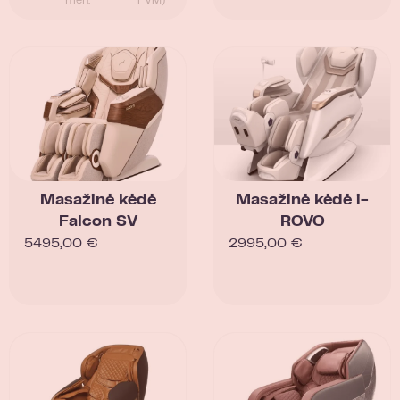
mėn.
PVM)
Masažinė kėdė
Masažinė kėdė i-
Falcon SV
ROVO
5495,00
€
2995,00
€