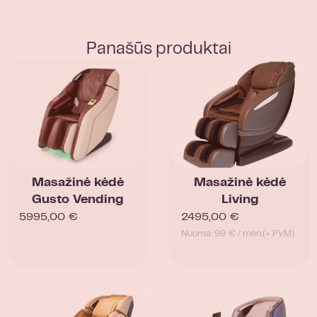
Panašūs produktai
Masažinė kėdė
Masažinė kėdė
Gusto Vending
Living
5995,00
€
2495,00
€
Nuoma: 99 € / mėn.
(+ PVM)