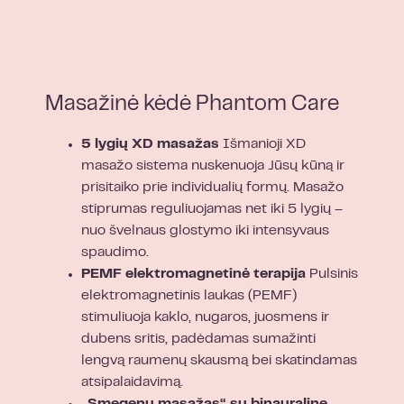
Masažinė kėdė Phantom Care
5 lygių XD masažas
Išmanioji XD
masažo sistema nuskenuoja Jūsų kūną ir
prisitaiko prie individualių formų. Masažo
stiprumas reguliuojamas net iki 5 lygių –
nuo švelnaus glostymo iki intensyvaus
spaudimo.
PEMF elektromagnetinė terapija
Pulsinis
elektromagnetinis laukas (PEMF)
stimuliuoja kaklo, nugaros, juosmens ir
dubens sritis, padėdamas sumažinti
lengvą raumenų skausmą bei skatindamas
atsipalaidavimą.
„Smegenų masažas“ su binauraline