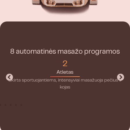
8 automatinės masažo programos
2
Atletas
Skirta sportuojantiems, intensyviai masažuoja pečius ir
kojas