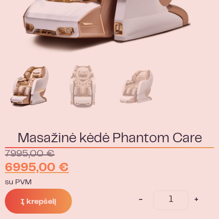
Masažinė kėdė Phantom Care
7995,00
€
6995,00
€
su PVM
-
+
Į krepšelį