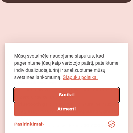
Mūsų svetainėje naudojame slapukus, kad
pagerintume jūsų kaip vartotojo patirtį, pateiktume
Valdymas ir papildomos funkcijos
individualizuotą turinį ir analizuotume mūsų
svetainės lankomumą.
Slapukų politika.
Intuityvus valdymo pultas su
LED ekranu
Kūno skenavimo
funkcija
Automatinis kojų pailginimas pagal
naudotojo ūgį
Sutikti
„
Zero Gravity
“ padėtis
Bluetooth
garso sistema ir binauralinė muzika
Atmesti
Reguliuojamas masažo
intensyvumas, greitis,
plotis
Pasirinkimai
Masažo trukmės pasirinkimas:
10 / 20 / 30 min