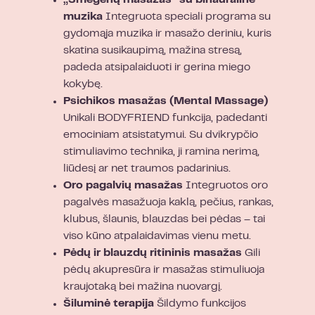
muzika
Integruota speciali programa su
gydomąja muzika ir masažo deriniu, kuris
skatina susikaupimą, mažina stresą,
padeda atsipalaiduoti ir gerina miego
kokybę.
Psichikos masažas (Mental Massage)
Unikali BODYFRIEND funkcija, padedanti
emociniam atsistatymui. Su dvikrypčio
stimuliavimo technika, ji ramina nerimą,
liūdesį ar net traumos padarinius.
Oro pagalvių masažas
Integruotos oro
pagalvės masažuoja kaklą, pečius, rankas,
klubus, šlaunis, blauzdas bei pėdas – tai
viso kūno atpalaidavimas vienu metu.
Pėdų ir blauzdų ritininis masažas
Gili
pėdų akupresūra ir masažas stimuliuoja
kraujotaką bei mažina nuovargį.
Šiluminė terapija
Šildymo funkcijos