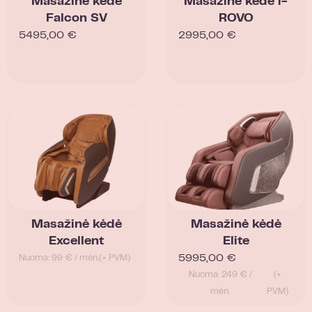
Masažinė kėdė
Masažinė kėdė i-
Falcon SV
ROVO
5495,00
€
2995,00
€
Masažinė kėdė
Masažinė kėdė
Excellent
Elite
5995,00
€
Nuoma: 99 € / mėn.
(+ PVM)
Nuoma: 249 € /
(+
mėn.
PVM)