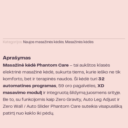
Kategorijos:
Naujos masažinės kėdės
,
Masažinės kėdės
Aprašymas
Masažinė kėdė Phantom Care
– tai aukštos klasės
elektrinė masažinė kėdė, sukurta tiems, kurie ieško ne tik
komforto, bet ir terapinės naudos. Ši kėdė turi
32
automatines programas
, 59 oro pagalvėles,
XD
masavimo modulį
ir integruotą šildymą juosmens srityje.
Be to, su funkcijomis kaip Zero Gravity, Auto Leg Adjust ir
Zero Wall / Auto Slider Phantom Care suteikia visapusišką
patirtį nuo kaklo iki pėdų.