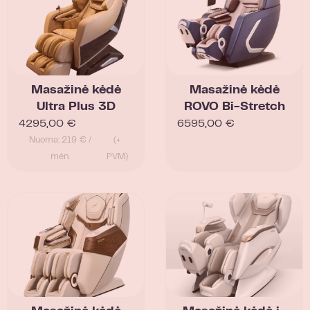
Masažinė kėdė
Masažinė kėdė
Ultra Plus 3D
ROVO Bi-Stretch
4295,00
€
6595,00
€
Nuoma: 219 € /
(+
mėn.
PVM)