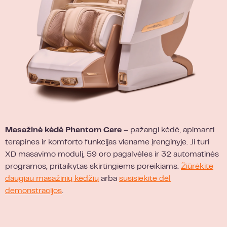
Masažinė kėdė Phantom Care
– pažangi kėdė, apimanti
terapines ir komforto funkcijas viename įrenginyje. Ji turi
XD masavimo modulį, 59 oro pagalvėles ir 32 automatinės
programos, pritaikytas skirtingiems poreikiams.
Žiūrėkite
daugiau masažinių kėdžių
arba
susisiekite dėl
demonstracijos
.