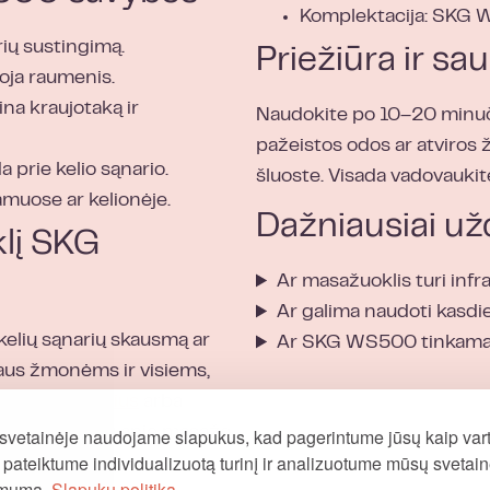
Komplektacija: SKG W
ių sustingimą.
Priežiūra ir s
uoja raumenis.
na kraujotaką ir
Naudokite po 10–20 minuči
pažeistos odos ar atviros 
 prie kelio sąnario.
šluoste. Visada vadovaukitė
muose ar kelionėje.
Dažniausiai u
lį SKG
Ar masažuoklis turi infr
Ar galima naudoti kasdi
kelių sąnarių skausmą ar
Ar SKG WS500 tinkama
iaus žmonėms ir visiems,
sus masažuoklius
arba
užinoti daugiau apie masažo
svetainėje naudojame slapukus, kad pagerintume jūsų kaip vart
į, pateiktume individualizuotą turinį ir analizuotume mūsų svetai
omumą.
Slapukų politika.