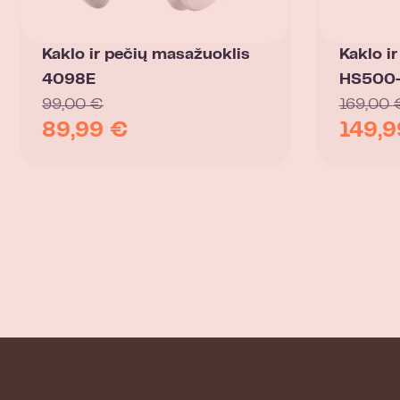
Kaklo ir pečių masažuoklis
Kaklo i
4098E
HS500
99,00
€
169,00
89,99
€
149,