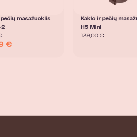
r pečių masažuoklis
Kaklo ir pečių masaž
-2
H5 Mini
€
139,00
€
99
€