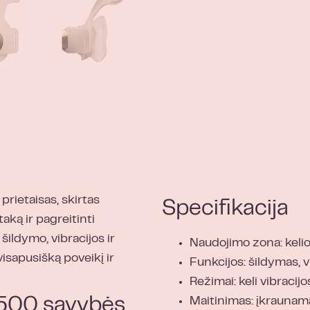
prietaisas, skirtas
Specifikacija
aką ir pagreitinti
šildymo, vibracijos ir
Naudojimo zona: keli
visapusišką poveikį ir
Funkcijos: šildymas, v
Režimai: keli vibracij
Maitinimas: įkraunama 
500 savybės