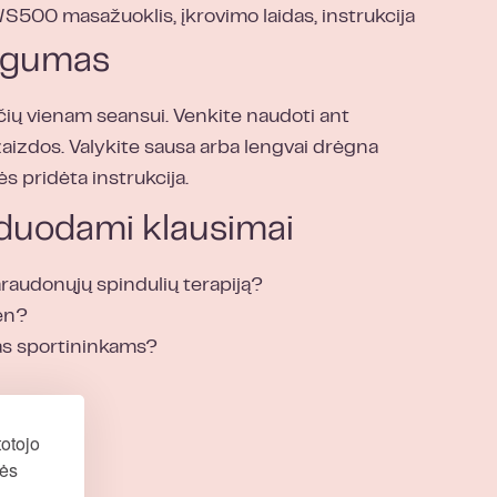
S500 masažuoklis, įkrovimo laidas, instrukcija
augumas
ų vienam seansui. Venkite naudoti ant
žaizdos. Valykite sausa arba lengvai drėgna
s pridėta instrukcija.
žduodami klausimai
araudonųjų spindulių terapiją?
en?
s sportininkams?
otojo
nės