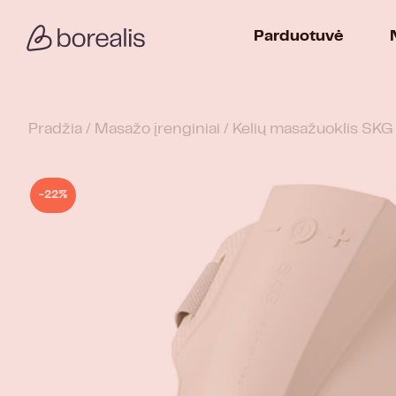
Parduotuvė
Pradžia
/
Masažo įrenginiai
/ Kelių masažuoklis S
-22%