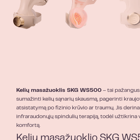
Kelių masažuoklis SKG WS500
– tai pažangus 
sumažinti kelių sąnarių skausmą, pagerinti kraujot
atsistatymą po fizinio krūvio ar traumų. Jis derina 
infraraudonųjų spindulių terapiją, todėl užtikrina 
komfortą.
Kelių masažuoklio SKG WS