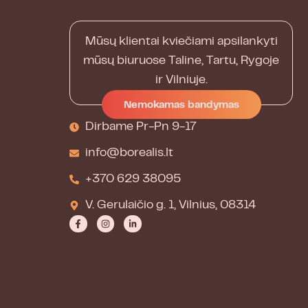
Mūsų klientai kviečiami apsilankyti
mūsų biuruose Taline, Tartu, Rygoje
ir Vilniuje.
Nemokamas bandymas
Dirbame Pr-Pn 9-17
info@borealis.lt
+370 629 38095
V. Gerulaičio g. 1, Vilnius, 08314