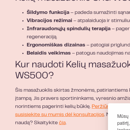
Šildymo funkcija
– padeda sumažinti sąnar
Vibracijos režimai
– atpalaiduoja ir stimuli
Infraraudonųjų spindulių terapija
– pageri
regeneraciją.
Ergonomiškas dizainas
– patogiai priglunda
Belaidis veikimas
– patogus naudojimas na
Kur naudoti Kelių masažuok
WS500?
Šis masažuoklis skirtas žmonėms, patiriantiems 
įtampą. Jis pravers sportininkams, vyresnio amž
norintiems pagerinti kelių būklę.
Peržiūrėkite vi
susisiekite su mumis dėl konsultacijos
. Norite s
Mūsų 
patirt
naudą? Skaitykite
čia
.
lank