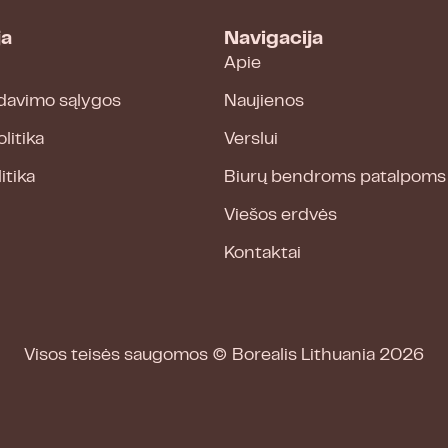
ja
Navigacija
Apie
davimo sąlygos
Naujienos
litika
Verslui
itika
Biurų bendroms patalpoms
Viešos erdvės
Kontaktai
Visos teisės saugomos ©
Borealis Lithuania
2026