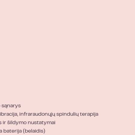
o sąnarys
ibracija, infraraudonųjų spindulių terapija
os ir šildymo nustatymai
baterija (belaidis)