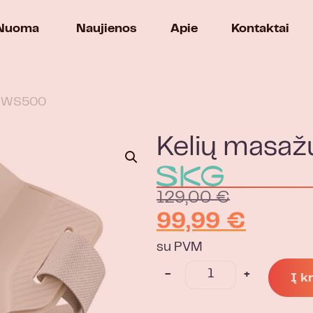
Nuoma
Naujienos
Apie
Kontaktai
KG WS500
Kelių masa
129,00
€
99,99
€
su PVM
-
+
Į k