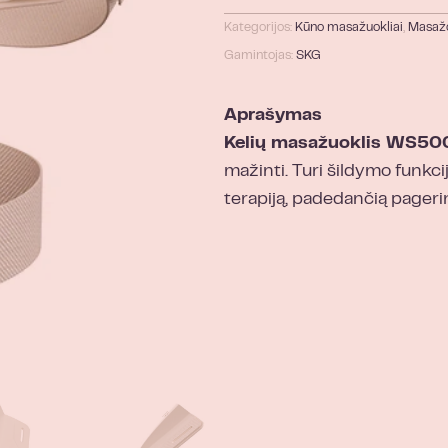
Kategorijos:
Kūno masažuokliai
,
Masažo
Gamintojas:
SKG
Aprašymas
Kelių masažuoklis WS50
mažinti. Turi šildymo funkci
terapiją, padedančią pagerin