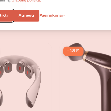
tikti
Atmesti
Pasirinkimai
-18%