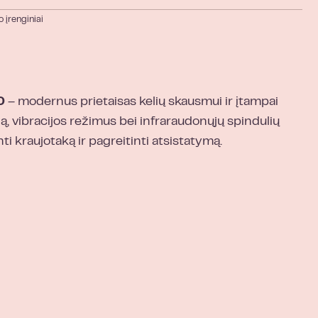
 įrenginiai
0
– modernus prietaisas kelių skausmui ir įtampai
ją, vibracijos režimus bei infraraudonųjų spindulių
ti kraujotaką ir pagreitinti atsistatymą.