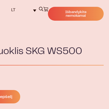
LT
Išbandykite
nemokamai
žuoklis SKG WS500
repšelį