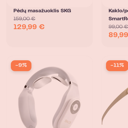
Pėdų masažuoklis SKG
Kaklo/p
159,00
€
SmartRe
129,99
€
99,00
89,9
-9%
-11%