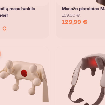
ečių masažuoklis
Masažo pistoletas 
lief
159,00
€
129,99
€
€
9
€