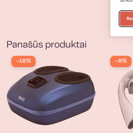
Su
Panašūs produktai
-18%
-9%