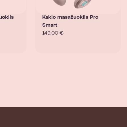
uoklis
Kaklo masažuoklis Pro
Smart
149,00
€