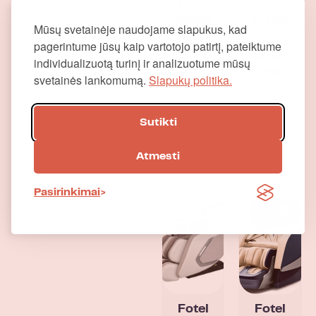
Fotel
Fotel
masuj
masuj
Mūsų svetainėje naudojame slapukus, kad
ący
ący
pagerintume jūsų kaip vartotojo patirtį, pateiktume
Naipo
Embr
individualizuotą turinį ir analizuotume mūsų
ace
Wynajem
svetainės lankomumą.
Slapukų politika.
: 159 € /
Wynajem
miesiąc
: 299 € /
Sutikti
(+ VAT)
miesiąc
(+ VAT)
Atmesti
Pasirinkimai
-6%
Fotel
Fotel