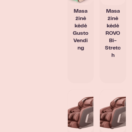
Masa
Masa
žinė
žinė
kėdė
kėdė
Gusto
ROVO
Vendi
Bi-
ng
Stretc
h