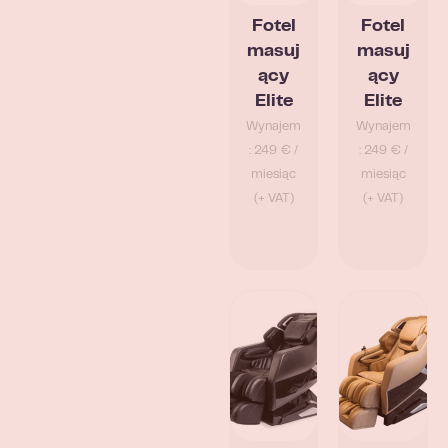
Fotel
Fotel
masuj
masuj
ący
ący
Elite
Elite
Wynajem
Wynajem
: 249 € /
: 249 € /
miesiąc
miesiąc
(+ VAT)
(+ VAT)