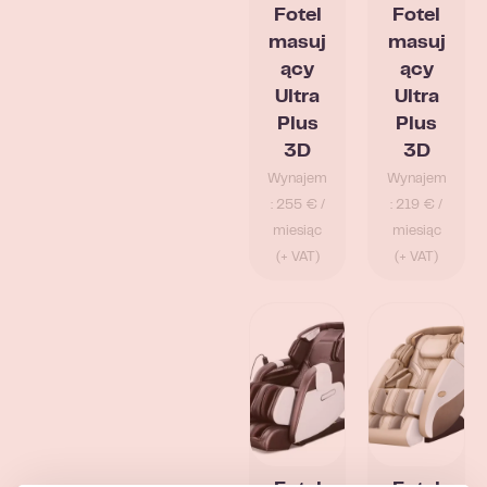
Fotel
Fotel
masuj
masuj
ący
ący
Ultra
Ultra
Plus
Plus
3D
3D
Wynajem
Wynajem
: 255 € /
: 219 € /
miesiąc
miesiąc
(+ VAT)
(+ VAT)