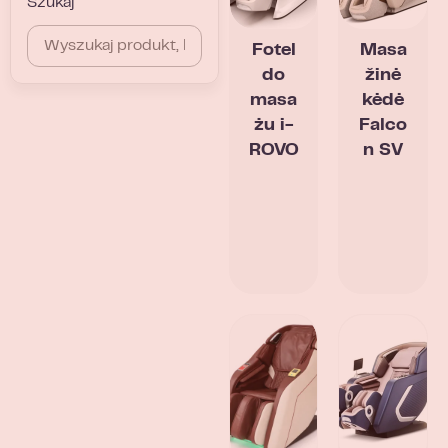
Szukaj
Fotel
Masa
do
žinė
masa
kėdė
żu i-
Falco
ROVO
n SV