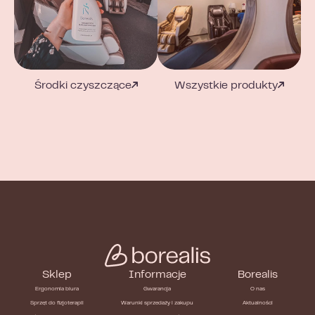
Środki czyszczące
Wszystkie produkty
Sklep
Informacje
Borealis
Ergonomia biura
Gwarancja
O nas
Sprzęt do fizjoterapii
Warunki sprzedaży i zakupu
Aktualności