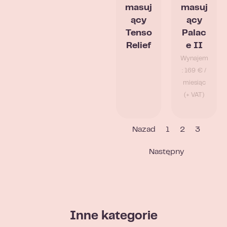
masuj
masuj
ący
ący
Tenso
Palac
Relief
e II
Wynajem
: 169 € /
miesiąc
(+ VAT)
Nazad
1
2
3
Następny
Inne kategorie