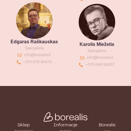
Edgaras Raškauskas
Karolis Miežetis
Specjalista
Specjalista
info@borealis.lt
info@borealis.lt
+370 678 36479
+370 646 98937
Sklep
Informacje
Borealis