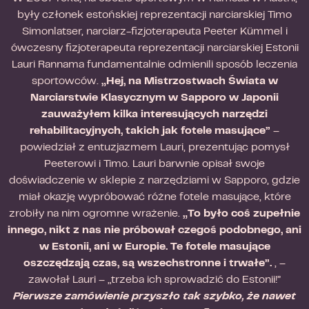
były członek estońskiej reprezentacji narciarskiej Timo
Simonlatser, narciarz-fizjoterapeuta Peeter Kümmel i
ówczesny fizjoterapeuta reprezentacji narciarskiej Estonii
Lauri Rannama fundamentalnie odmienili sposób leczenia
sportowców.
„Hej, na Mistrzostwach Świata w
Narciarstwie Klasycznym w Sapporo w Japonii
zauważyłem kilka interesujących narzędzi
rehabilitacyjnych, takich jak fotele masujące”
–
powiedział z entuzjazmem Lauri, prezentując pomysł
Peeterowi i Timo. Lauri barwnie opisał swoje
doświadczenie w sklepie z narzędziami w Sapporo, gdzie
miał okazję wypróbować różne fotele masujące, które
zrobiły na nim ogromne wrażenie.
„To było coś zupełnie
innego, nikt z nas nie próbował czegoś podobnego, ani
w Estonii, ani w Europie. Te fotele masujące
oszczędzają czas, są wszechstronne i trwałe”.
, –
zawołał Lauri – „trzeba ich sprowadzić do Estonii!”
Pierwsze zamówienie przyszło tak szybko, że nawet