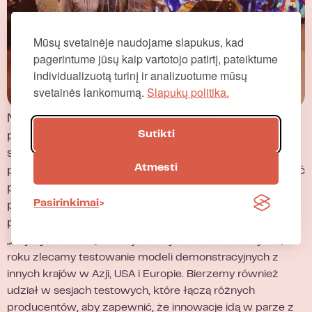
Mūsų svetainėje naudojame slapukus, kad
pagerintume jūsų kaip vartotojo patirtį, pateiktume
individualizuotą turinį ir analizuotume mūsų
svetainės lankomumą.
Slapukų politika.
Nasze starannie wyselekcjonowane i
Sutikti
przetestowane modele foteli masujących Borealis
są produkowane w chińskiej fabryce zatrudniającej
Atmesti
ponad 2000 specjalistów... Borealis nadzoruje jakość
produkcji i opracowuje oprogramowanie do
Pasirinkimai
programów masażu, które są oparte na najlepszych
praktykach fizjoterapeutów.
„Aby być na bieżąco z najnowszymi trendami na rynku, co
roku zlecamy testowanie modeli demonstracyjnych z
innych krajów w Azji, USA i Europie. Bierzemy również
udział w sesjach testowych, które łączą różnych
producentów, aby zapewnić, że innowacje idą w parze z