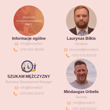
Informacje ogólne
Laurynas Bilkis
Dyrektor
info@borealis.lt
+370 629 38095
laurynas@borealis.lt
+370 675 30003
SZUKAM MĘŻCZYZNY
Business Development Manager
info@borealis.lt
Mindaugas Urbelis
+370 666 00673
Techniki
info@borealis.lt
+370 686 53043