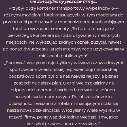
nie założyliśmy jeszcze firmy…
Przybył duży kontener transportowy wypełniony 3-4
różnymi modelami foteli masujących, w tym modelami do
przestrzeni publicznych z mechanizmem uruchamiającym
fotel po wrzuceniu monety. „Te fotele masujące z
pierwszego kontenera są nadal używane w niektórych
miejscach, nie wykazując żadnych oznak zużycia, nawet
po ponad dwudziestu latach intensywnego użytkowania w
miejscach publicznych!”
„Ponieważ wszyscy troje byliśmy wówczas zawodowymi
sportowcami w estońskiej reprezentacji narciarskiej,
początkowo sport był dla nas najważniejszy, a biznes
zeszedł na dalszy plan. Cierpliwie czekaliśmy na
odpowiedni moment i nadszedł on wraz z końcem
naszych karier sportowych. Po ich zakończeniu,
działalność związana z fotelami masującymi stała się
naszą nową działalnością. Włożyliśmy wiele wysiłku w
rozwój firmy, ponieważ dokładnie wiedzieliśmy, jakie
korzyści przynosi ona człowiekowi”.