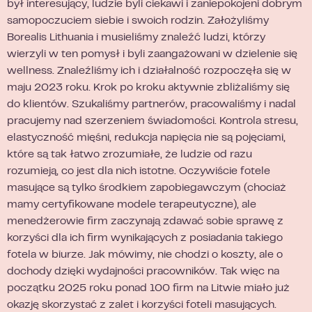
był interesujący, ludzie byli ciekawi i zaniepokojeni dobrym
samopoczuciem siebie i swoich rodzin. Założyliśmy
Borealis Lithuania i musieliśmy znaleźć ludzi, którzy
wierzyli w ten pomysł i byli zaangażowani w dzielenie się
wellness. Znaleźliśmy ich i działalność rozpoczęła się w
maju 2023 roku. Krok po kroku aktywnie zbliżaliśmy się
do klientów. Szukaliśmy partnerów, pracowaliśmy i nadal
pracujemy nad szerzeniem świadomości. Kontrola stresu,
elastyczność mięśni, redukcja napięcia nie są pojęciami,
które są tak łatwo zrozumiałe, że ludzie od razu
rozumieją, co jest dla nich istotne. Oczywiście fotele
masujące są tylko środkiem zapobiegawczym (chociaż
mamy certyfikowane modele terapeutyczne), ale
menedżerowie firm zaczynają zdawać sobie sprawę z
korzyści dla ich firm wynikających z posiadania takiego
fotela w biurze. Jak mówimy, nie chodzi o koszty, ale o
dochody dzięki wydajności pracowników. Tak więc na
początku 2025 roku ponad 100 firm na Litwie miało już
okazję skorzystać z zalet i korzyści foteli masujących.