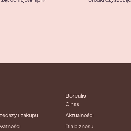
zęt do fizjoterapii
Środki czyszczą
Borealis
O nas
zedaży i zakupu
Aktualności
ywatności
Dla biznesu