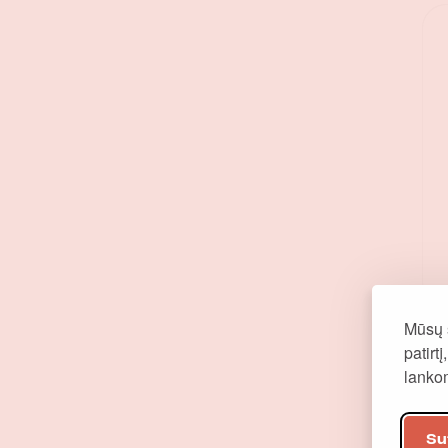
Mūsų 
patirt
lank
Su