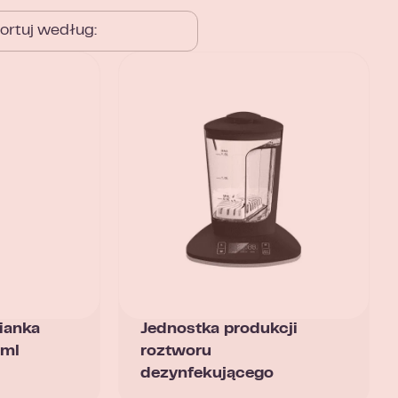
ianka
Jednostka produkcji
0ml
roztworu
dezynfekującego