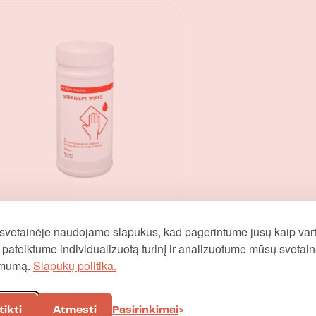
Serwetki STERISEPT
svetainėje naudojame slapukus, kad pagerintume jūsų kaip vart
120szt.
į, pateiktume individualizuotą turinį ir analizuotume mūsų svetai
omumą.
Slapukų politika.
tikti
Atmesti
Pasirinkimai