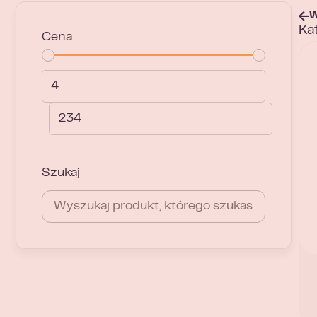
W
Ka
Cena
Szukaj