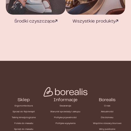
Środki czyszczące
Wszystkie produkty
Sklep
Informacje
Borealis
Ergonomia biura
Gwarancja
O nas
Sprzęt do fizjoterapii
Warunki sprzedaży i zakupu
Aktualności
Taśmy kinezjologiczne
Polityka prywatności
Dla biznesu
Fotele do masażu
Polityka wysyłania
Wspólne obszary biurowe
Sprzęt do masażu
Wiry publiczne