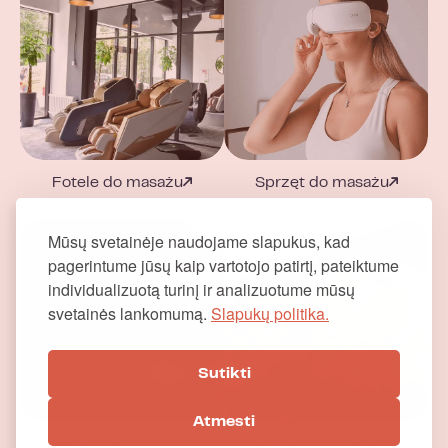
Fotele do masażu
Sprzęt do masażu
Mūsų svetainėje naudojame slapukus, kad
pagerintume jūsų kaip vartotojo patirtį, pateiktume
individualizuotą turinį ir analizuotume mūsų
svetainės lankomumą.
Slapukų politika.
Sutikti
Atmesti
Zdrowie i artykuły
Ergonomia biura