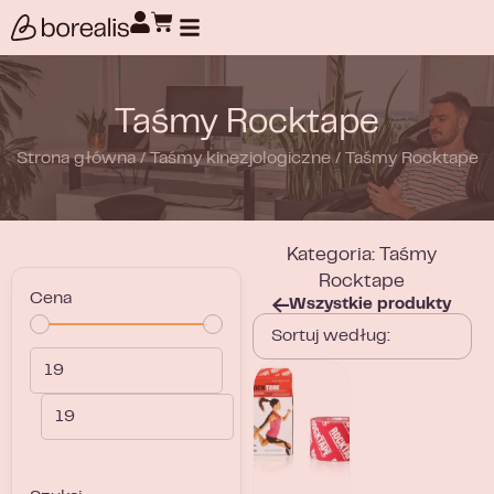
Wyszukiwanie produktów
Taśmy Rocktape
Strona główna
/
Taśmy kinezjologiczne
/
Taśmy Rocktape
Kategoria: Taśmy
Rocktape
Cena
Wszystkie produkty