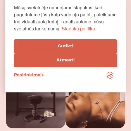
Mūsų svetainėje naudojame slapukus, kad
pagerintume jūsų kaip vartotojo patirtį, pateiktume
individualizuotą turinį ir analizuotume mūsų
svetainės lankomumą.
Slapukų politika.
Sutikti
Fotele do masażu
Sprzęt do masażu
Atmesti
Pasirinkimai