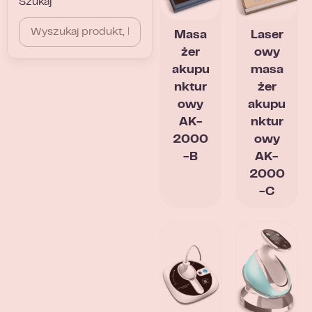
Szukaj
Masa
Laser
żer
owy
akupu
masa
nktur
żer
owy
akupu
AK-
nktur
2000
owy
-B
AK-
2000
-C