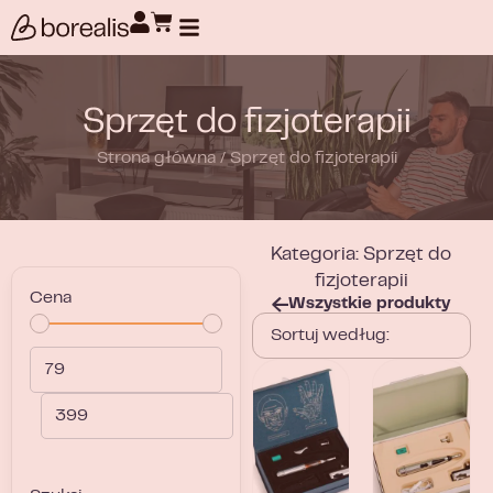
Wyszukiwanie produktów
Sprzęt do fizjoterapii
Strona główna
/
Sprzęt do fizjoterapii
Kategoria: Sprzęt do
fizjoterapii
Cena
Wszystkie produkty