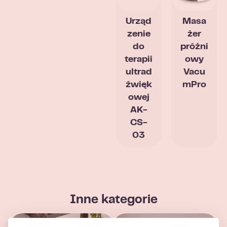
Urząd
Masa
zenie
żer
do
próżni
terapii
owy
ultrad
Vacu
źwięk
mPro
owej
AK-
CS-
03
Inne kategorie