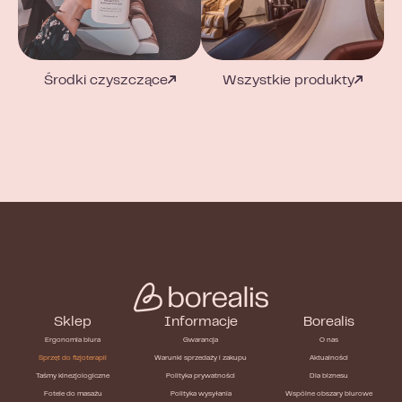
Środki czyszczące
Wszystkie produkty
Sklep
Informacje
Borealis
Ergonomia biura
Gwarancja
O nas
Sprzęt do fizjoterapii
Warunki sprzedaży i zakupu
Aktualności
Taśmy kinezjologiczne
Polityka prywatności
Dla biznesu
Fotele do masażu
Polityka wysyłania
Wspólne obszary biurowe