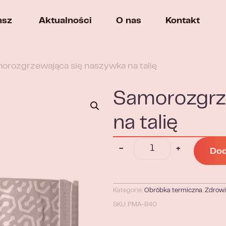
nsz
Aktualności
O nas
Kontakt
orozgrzewająca się naszywka na talię
Samorozgrz
na talię
-
+
Dod
Kategorie:
Obróbka termiczna
,
Zdrowi
SKU: PMA-B40