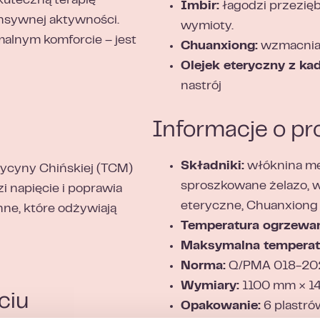
kuteczną terapię
Imbir:
łagodzi przezięb
tensywnej aktywności.
wymioty.
malnym komforcie – jest
Chuanxiong:
wzmacnia ś
Olejek eteryczny z ka
nastrój
Informacje o pr
Składniki:
włóknina me
dycyny Chińskiej (TCM)
sproszkowane żelazo, wer
zi napięcie i poprawia
eteryczne, Chuanxiong
nne, które odżywiają
Temperatura ogrzewan
Maksymalna temperat
Norma:
Q/PMA 018-20
Wymiary:
1100 mm × 1
ciu
Opakowanie:
6 plastró