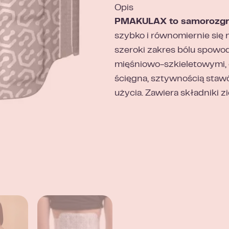
Opis
PMAKULAX to samorozgrzewa
szybko i równomiernie się 
szeroki zakres bólu spow
mięśniowo-szkieletowymi,
ścięgna, sztywnością sta
użycia. Zawiera składniki 