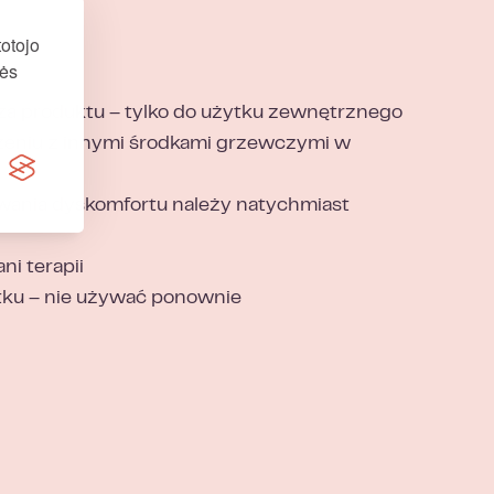
otojo
nės
za produktu – tylko do użytku zewnętrznego
eniu z innymi środkami grzewczymi w
ania dyskomfortu należy natychmiast
ni terapii
ku – nie używać ponownie