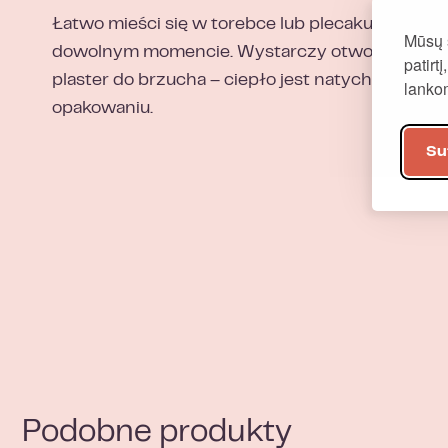
Łatwo mieści się w torebce lub plecaku – możn
Mūsų 
dowolnym momencie. Wystarczy otworzyć opak
patirt
plaster do brzucha – ciepło jest natychmiast o
lank
opakowaniu.
Su
Podobne produkty