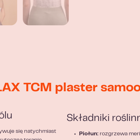
X TCM plaster samoo
ólu
Składniki roślin
ywuje się natychmiast
Piołun:
rozgrzewa meri