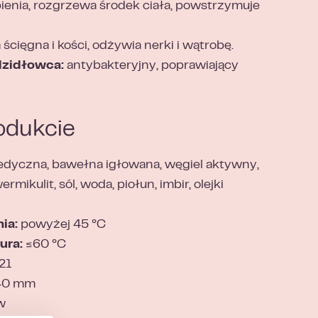
ienia, rozgrzewa środek ciała, powstrzymuje
cięgna i kości, odżywia nerki i wątrobę.
dzidłowca:
antybakteryjny, poprawiający
odukcie
dyczna, bawełna igłowana, węgiel aktywny,
mikulit, sól, woda, piołun, imbir, olejki
ia:
powyżej 45 °C
ura:
≤60 °C
21
40 mm
w