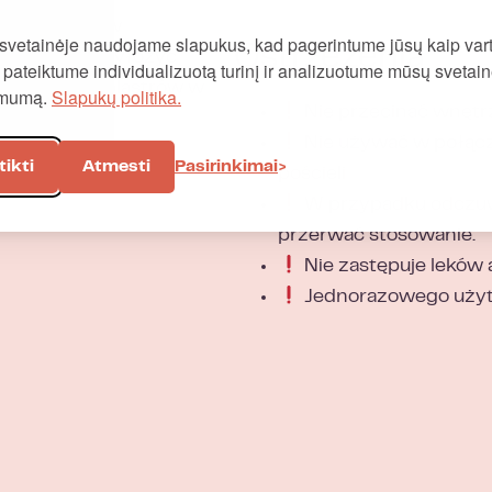
a go używać w
svetainėje naudojame slapukus, kad pagerintume jūsų kaip vart
Ostrzeżenia
owanie i przyłożyć
į, pateiktume individualizuotą turinį ir analizuotume mūsų svetai
dczuwalne. 6 plastrów w
omumą.
Slapukų politika.
Nie przecinać wnętr
Nie używać w połącz
tikti
Atmesti
Pasirinkimai
pościeli
W przypadku odczuw
przerwać stosowanie.
Nie zastępuje leków a
Jednorazowego użyt