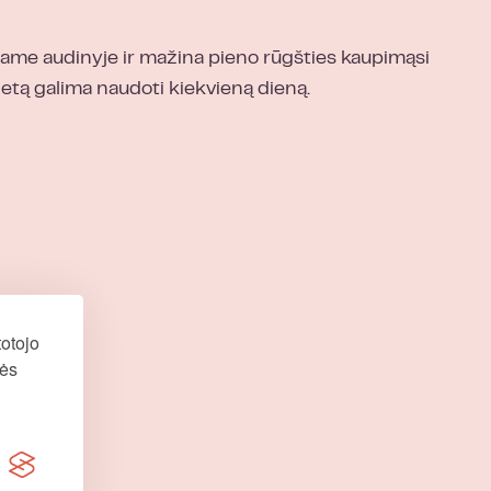
ajame audinyje ir mažina pieno rūgšties kaupimąsi
letą galima naudoti kiekvieną dieną.
otojo
nės