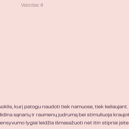
oklis, kurį patogu naudoti tiek namuose, tiek keliaujan
na sąnarių ir raumenų judrumą bei stimuliuoja kraujotaką
tensyvumo lygiai leidžia išmasažuoti net itin stipriai į