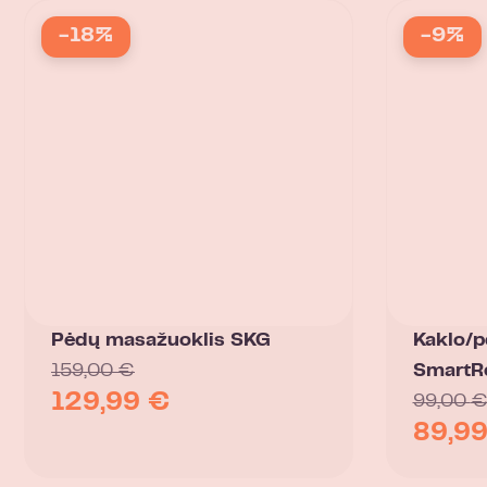
-18%
-9%
Pėdų masažuoklis SKG
Kaklo/p
159,00
€
SmartRe
129,99
€
99,00
89,9