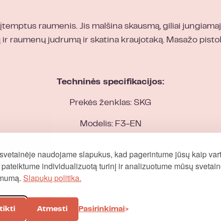
įtemptus raumenis. Jis malšina skausmą, giliai jungiam
ų ir raumenų judrumą ir skatina kraujotaką. Masažo pisto
Techninės specifikacijos:
Prekės ženklas: SKG
Modelis: F3-EN
Jungtis : USB-C
svetainėje naudojame slapukus, kad pagerintume jūsų kaip vart
į, pateiktume individualizuotą turinį ir analizuotume mūsų svetai
Maitinimas: 10W (5V / 2A)
omumą.
Slapukų politika.
Baterijos talpa: 2200 mAh
Įkrovimo laikas: 2,5 val.
tikti
Atmesti
Pasirinkimai