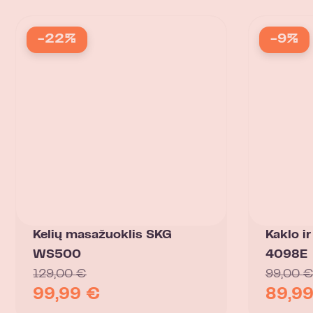
-22%
-9%
Kelių masažuoklis SKG
Kaklo i
WS500
4098E
129,00
€
99,00
99,99
€
89,9