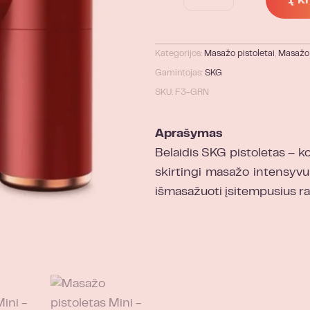
Į k
Kategorijos:
Masažo pistoletai
,
Masažo 
Gamintojas:
SKG
SKU: F3-GRN
Aprašymas
Belaidis SKG pistoletas – ko
skirtingi masažo intensyvumo
išmasažuoti įsitempusius r