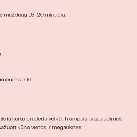
mė maždaug 15-20 minučių.
s
umenims ir kt.
 jis iš karto pradeda veikti. Trumpais paspaudimais
ažuoti kūno vietos ir mėgaukitės.