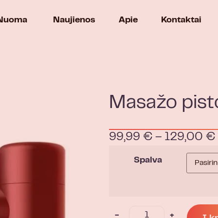
Nuoma
Naujienos
Apie
Kontaktai
i
Masažo pisto
99,99
€
–
129,00
€
Spalva
-
+