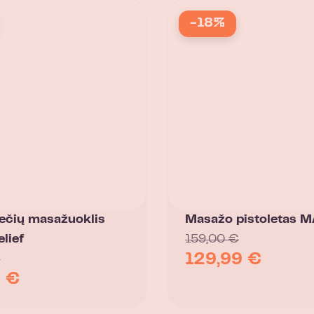
-18%
ečių masažuoklis
Masažo pistoletas 
lief
159,00
€
129,99
€
€
9
€