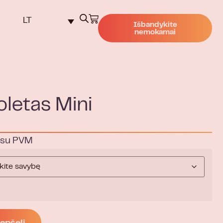
LT
Išbandykite
nemokamai
letas Mini
su PVM