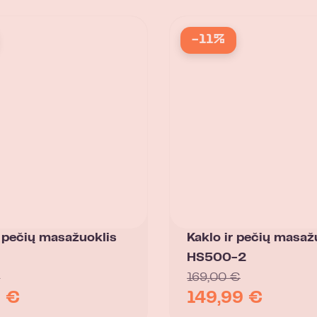
-11%
r pečių masažuoklis
Kaklo ir pečių masaž
HS500-2
€
169,00
€
9
€
149,99
€