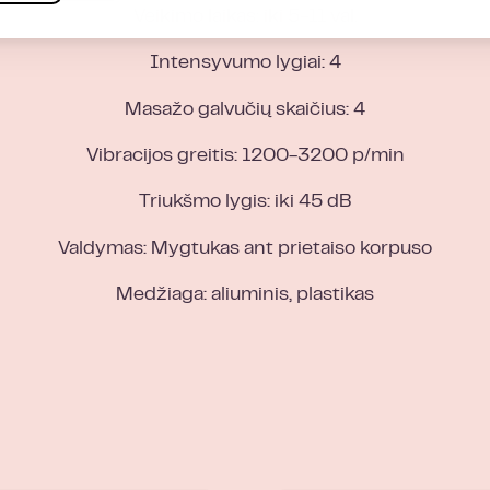
Veikimo laikas: iki 5-11 val.
Intensyvumo lygiai: 4
Masažo galvučių skaičius: 4
Vibracijos greitis: 1200-3200 p/min
Triukšmo lygis: iki 45 dB
Valdymas: Mygtukas ant prietaiso korpuso
Medžiaga: aliuminis, plastikas