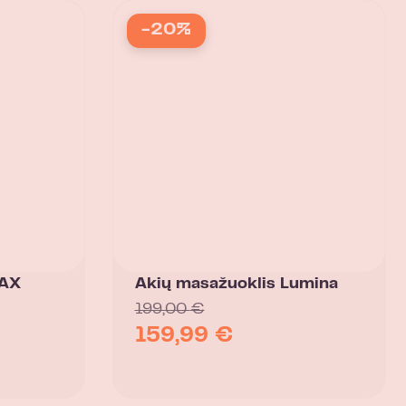
-20%
MAX
Akių masažuoklis Lumina
199,00
€
159,99
€