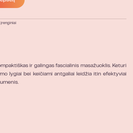
repšelį
įrenginiai
mpaktiškas ir galingas fascialinis masažuoklis. Keturi
 lygiai bei keičiami antgaliai leidžia itin efektyviai
aumenis.