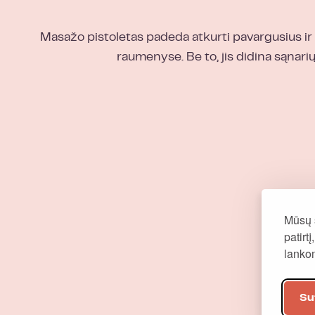
Masažo pistoletas padeda atkurti pavargusius ir 
raumenyse. Be to, jis didina sąnari
Mūsų 
patirt
lank
Su