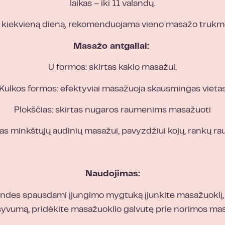
laikas – iki 11 valandų.
oti kiekvieną dieną, rekomenduojama vieno masažo truk
Masažo antgaliai:
U formos: skirtas kaklo masažui.
Kulkos formos: efektyviai masažuoja skausmingas vieta
Plokščias: skirtas nugaros raumenims masažuoti
tas minkštųjų audinių masažui, pavyzdžiui kojų, rankų ra
Naudojimas:
sekundes spausdami įjungimo mygtuką įjunkite masažuoklį,
yvumą, pridėkite masažuoklio galvutę prie norimos mas