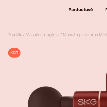
Parduotuvė
Pradžia
/
Masažo įrenginiai
/ Masažo pistoletas Min
-22%