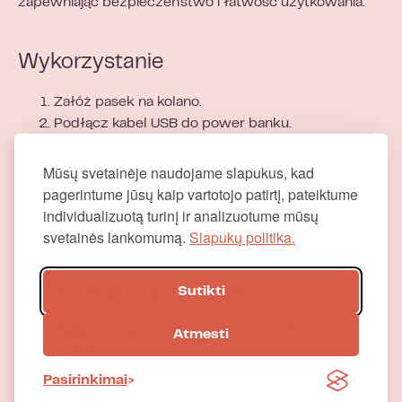
zapewniając bezpieczeństwo i łatwość użytkowania.
Wykorzystanie
Załóż pasek na kolano.
Podłącz kabel USB do power banku.
Przytrzymaj przycisk zasilania, aż zaświeci się
kontrolka.
Mūsų svetainėje naudojame slapukus, kad
Naciśnij przycisk , aby wybrać żądaną
pagerintume jūsų kaip vartotojo patirtį, pateiktume
temperaturę.
individualizuotą turinį ir analizuotume mūsų
Aby wyłączyć, przytrzymaj ponownie.
svetainės lankomumą.
Slapukų politika.
Informacje o produkcie
Sutikti
Tytuł:
Podgrzewany pas kolanowy PMA
Atmesti
Kolor:
szary
Rozmiar:
78 × 26,5 cm
Pasirinkimai
Moc:
10 W