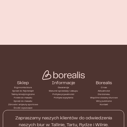
Sklep
Informacje
Borealis
Ergonomia biura
Gwarancja
O nas
Sprzęt do fizjoterapii
Warunki sprzedaży i zakupu
Aktualności
Taśmy kinezjologiczne
Polityka prywatności
Dla biznesu
Fotele do masażu
Polityka wysyłania
Wspólne obszary biurowe
Sprzęt do masażu
Wiry publiczne
Zdrowie i artykuły sportowe
Kontakt
Środki czyszczące
Zapraszamy naszych klientów do odwiedzenia
naszych biur w Tallinie, Tartu, Rydze i Wilnie.