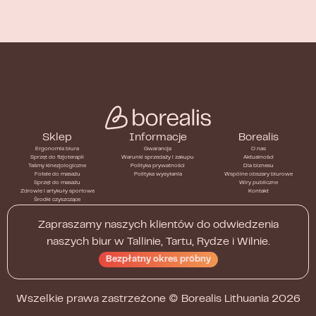
Sklep
Informacje
Borealis
Ergonomia biura
Gwarancja
O nas
Sprzęt do fizjoterapii
Warunki sprzedaży i zakupu
Aktualności
Taśmy kinezjologiczne
Polityka prywatności
Dla biznesu
Fotele do masażu
Polityka wysyłania
Wspólne obszary biurowe
Sprzęt do masażu
Wiry publiczne
Zdrowie i artykuły sportowe
Kontakt
Środki czyszczące
Zapraszamy naszych klientów do odwiedzenia
naszych biur w Tallinie, Tartu, Rydze i Wilnie.
Bezpłatny okres próbny
Wszelkie prawa zastrzeżone ©
Borealis Lithuania
2026