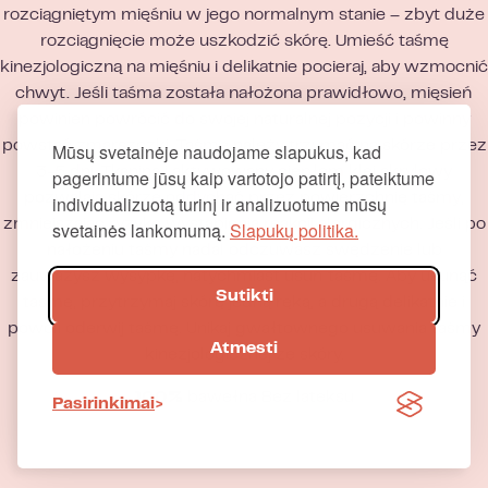
rozciągniętym mięśniu w jego normalnym stanie – zbyt duże
rozciągnięcie może uszkodzić skórę. Umieść taśmę
kinezjologiczną na mięśniu i delikatnie pocieraj, aby wzmocnić
chwyt. Jeśli taśma została nałożona prawidłowo, mięsień
powinien powrócić do swojej naturalnej pozycji i powinny
powstać zmarszczki. Taśmę należy trzymać na skórze przez
Mūsų svetainėje naudojame slapukus, kad
3-5 dni. Tkanina i aktywowany ciepłem klej akrylowy
pagerintume jūsų kaip vartotojo patirtį, pateiktume
pozwalają skórze oddychać przez powierzchnię taśmy,
individualizuotą turinį ir analizuotume mūsų
zmniejszając ryzyko wystąpienia reakcji alergicznych. Jeśli po
svetainės lankomumą.
Slapukų politika.
nałożeniu taśmy nadal odczuwasz swędzenie lub
zauważysz wysypkę, natychmiast usuń taśmę. Aby usunąć
Sutikti
taśmę, przytrzymaj skórę jedną ręką, a drugą delikatnie i
powoli oderwij taśmę. Unikaj gwałtownego usuwania taśmy
Atmesti
kinezjologicznej ze skóry.
100%
bawełna Bez lateksu
Pasirinkimai