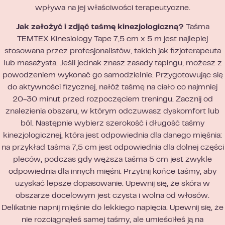
wpływa na jej właściwości terapeutyczne.
Jak założyć i zdjąć taśmę kinezjologiczną?
Taśma
TEMTEX Kinesiology Tape 7,5 cm x 5 m jest najlepiej
stosowana przez profesjonalistów, takich jak fizjoterapeuta
lub masażysta. Jeśli jednak znasz zasady tapingu, możesz z
powodzeniem wykonać go samodzielnie. Przygotowując się
do aktywności fizycznej, nałóż taśmę na ciało co najmniej
20-30 minut przed rozpoczęciem treningu. Zacznij od
znalezienia obszaru, w którym odczuwasz dyskomfort lub
ból. Następnie wybierz szerokość i długość taśmy
kinezjologicznej, która jest odpowiednia dla danego mięśnia:
na przykład taśma 7,5 cm jest odpowiednia dla dolnej części
pleców, podczas gdy węższa taśma 5 cm jest zwykle
odpowiednia dla innych mięśni. Przytnij końce taśmy, aby
uzyskać lepsze dopasowanie. Upewnij się, że skóra w
obszarze docelowym jest czysta i wolna od włosów.
Delikatnie napnij mięśnie do lekkiego napięcia. Upewnij się, że
nie rozciągnąłeś samej taśmy, ale umieściłeś ją na