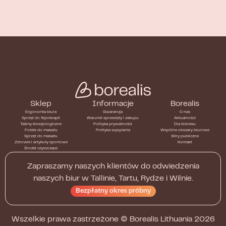
Sklep
Informacje
Borealis
Ergonomia biura
Gwarancja
O nas
Sprzęt do fizjoterapii
Warunki sprzedaży i zakupu
Aktualności
Taśmy kinezjologiczne
Polityka prywatności
Dla biznesu
Fotele do masażu
Polityka wysyłania
Wspólne obszary biurowe
Sprzęt do masażu
Wiry publiczne
Zdrowie i artykuły sportowe
Kontakt
Środki czyszczące
Zapraszamy naszych klientów do odwiedzenia
naszych biur w Tallinie, Tartu, Rydze i Wilnie.
Bezpłatny okres próbny
Wszelkie prawa zastrzeżone ©
Borealis Lithuania
2026