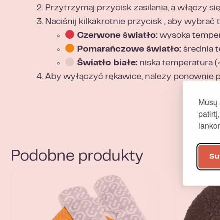
Przytrzymaj przycisk zasilania, a włączy si
Naciśnij kilkakrotnie przycisk , aby wybrać
Czerwone światło:
wysoka tempera
Pomarańczowe światło:
średnia t
Światło białe:
niska temperatura (~
Aby wyłączyć rękawice, należy ponownie pr
Mūsų 
patirt
lank
Podobne produkty
Su