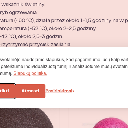
ę wskaźnik świetlny.
 tryb ogrzewania:
tura (~60 °C), działa przez około 1-1,5 godziny na w
emperatura (~52 °C), około 2-2,5 godziny.
42 °C), około 2,5-3 godzin.
zytrzymać przycisk zasilania.
svetainėje naudojame slapukus, kad pagerintume jūsų kaip vart
į, pateiktume individualizuotą turinį ir analizuotume mūsų svetai
omumą.
Slapukų politika.
tikti
Atmesti
Pasirinkimai