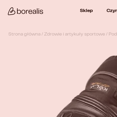
Sklep
Czy
Strona główna
/
Zdrowie i artykuły sportowe
/ Po