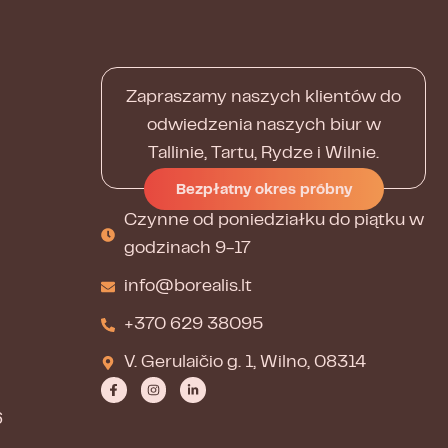
Zapraszamy naszych klientów do
odwiedzenia naszych biur w
Tallinie, Tartu, Rydze i Wilnie.
Bezpłatny okres próbny
Czynne od poniedziałku do piątku w
godzinach 9-17
info@borealis.lt
+370 629 38095
V. Gerulaičio g. 1, Wilno, 08314
6