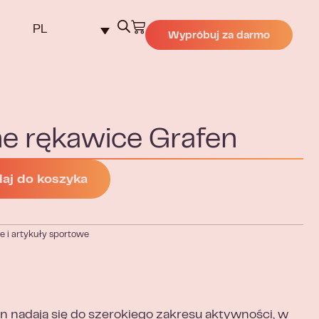
PL
Wypróbuj za darmo
e rękawice Grafen
aj do koszyka
e i artykuły sportowe
 nadają się do szerokiego zakresu aktywności, w