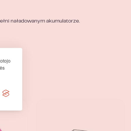
 pełni naładowanym akumulatorze.
otojo
nės