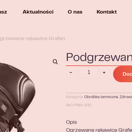
nsz
Aktualności
O nas
Kontakt
dgrzewane rękawice Grafen
Podgrzewan
-
+
Dod
Kategorie:
Obróbka termiczna
,
Zdrowi
SKU: PMA-X30
Opis
Ogrzewane rękawice Grafen