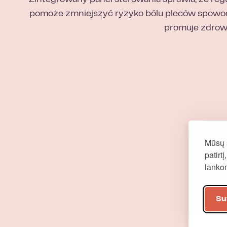
Zintegrowany panel sterowania sprawia, że reg
pomoże zmniejszyć ryzyko bólu pleców spowod
promuje zdrow
Mūsų 
patirt
Kompa
lank
Su