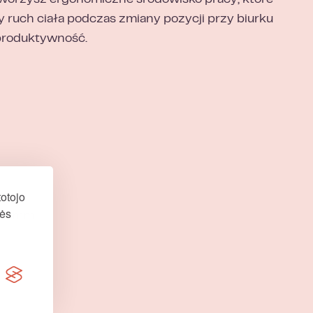
stworzysz ergonomiczne środowisko pracy, które
uch ciała podczas zmiany pozycji przy biurku
produktywność.
otojo
nės
000 mm