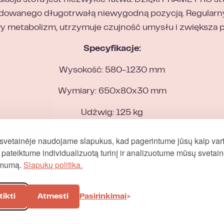
ulacja stołu jest niezwykle łatwa. Dzięki FRAME PRO 
owanego długotrwałą niewygodną pozycją. Regularny r
y metabolizm, utrzymuje czujność umysłu i zwiększa 
Specyfikacje:
Wysokość: 580-1230 mm
Wymiary: 650x80x30 mm
Udźwig: 125 kg
Pamięć: 4 pozycje stołu
svetainėje naudojame slapukus, kad pagerintume jūsų kaip vart
į, pateiktume individualizuotą turinį ir analizuotume mūsų svetai
tybilny z blatem roboczym 600-800 mm x 1200-2
omumą.
Slapukų politika.
tikti
Atmesti
Pasirinkimai