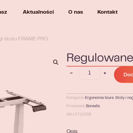
nsz
Aktualności
O nas
Kontakt
gi stołu FRAME PRO
Regulowane
-
+
Dod
Kategorie:
Ergonomia biura
,
Stoły i no
Producent:
Borealis
SKU: ET223IB
Opis