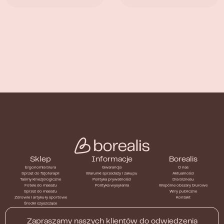
Sklep
Informacje
Borealis
Ergonomia biura
Gwarancja
O nas
Sprzęt do fizjoterapii
Warunki sprzedaży i zakupu
Aktualności
Taśmy kinezjologiczne
Polityka prywatności
Dla biznesu
Fotele do masażu
Polityka wysyłania
Wspólne obszary biurowe
Sprzęt do masażu
Wiry publiczne
Zdrowie i artykuły sportowe
Kontakt
Środki czyszczące
Zapraszamy naszych klientów do odwiedzenia