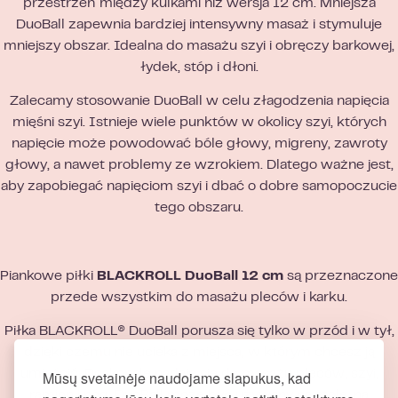
przestrzeń między kulkami niż wersja 12 cm. Mniejsza
DuoBall zapewnia bardziej intensywny masaż i stymuluje
mniejszy obszar. Idealna do masażu szyi i obręczy barkowej,
łydek, stóp i dłoni.
Zalecamy stosowanie DuoBall w celu złagodzenia napięcia
mięśni szyi. Istnieje wiele punktów w okolicy szyi, których
napięcie może powodować bóle głowy, migreny, zawroty
głowy, a nawet problemy ze wzrokiem. Dlatego ważne jest,
aby zapobiegać napięciom szyi i dbać o dobre samopoczucie
tego obszaru.
Piankowe piłki
BLACKROLL DuoBall 12 cm
są przeznaczone
przede wszystkim do masażu pleców i karku.
Piłka BLACKROLL® DuoBall porusza się tylko w przód i w tył,
dzięki czemu nie ucieka z miejsca, w którym chcesz ją
Mūsų svetainėje naudojame slapukus, kad
umieścić. Doskonale nadaje się do masażu pleców, szyi,
ramion i nóg. DuoBall może być używany na stole, na