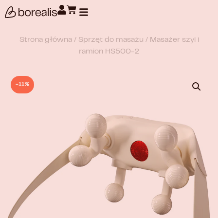
Wyszukiwanie produktów
Strona główna
/
Sprzęt do masażu
/ Masażer szyi i
ramion HS500-2
-11%