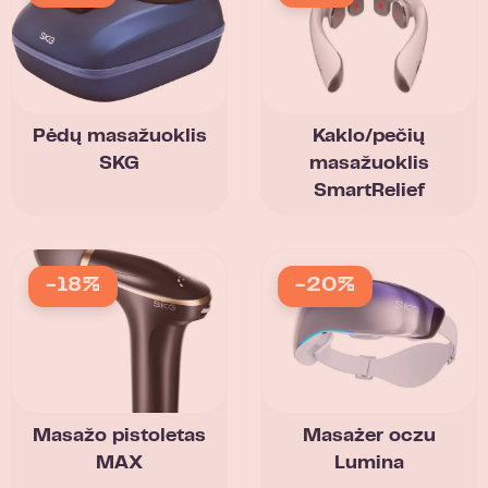
Pėdų masažuoklis
Kaklo/pečių
SKG
masažuoklis
SmartRelief
-18%
-20%
Masažo pistoletas
Masażer oczu
MAX
Lumina