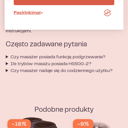
Zaleca się stosowanie w 10-15-minutowych sesjach.
Pasirinkimai
Nie stosować na uszkodzoną skórę. Po użyciu wytrzeć
urządzenie suchą szmatką. Zawsze postępuj zgodnie z
instrukcjami.
Często zadawane pytania
Czy masażer posiada funkcję podgrzewania?
Ile trybów masażu posiada HS500-2?
Czy masażer nadaje się do codziennego użytku?
Podobne produkty
-18%
-9%