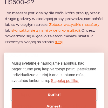
HS500-2?
Ten masażer jest idealny dla osób, które pracują przez
długie godziny w siedzącej pracy, prowadzą samochód
lub są w ciągłym stresie.
Zobacz wszystkie masażery
lub
skontaktuj się z nami w celu konsultacji
. Chcesz
dowiedzieć się więcej o zaletach masażu shiatsu?
Przeczytaj więcej na stronie
tutaj
.
Specyfikacja
Mūsų svetainėje naudojame slapukus, kad
Rodzaj masażu: shiatsu + ogrzewanie
pagerintume jūsų kaip vartotojo patirtį, pateiktume
Obszary zastosowania: szyja, ramiona
individualizuotą turinį ir analizuotume mūsų
Zasilanie: zasilacz sieciowy
svetainės lankomumą.
Slapukų politika.
Sterowanie: zintegrowane przyciski
W zestawie: masażer HS500-2, przewód
zasilający, instrukcja obsługi
Sutikti
Konserwacja i bezpieczeństwo
Atmesti