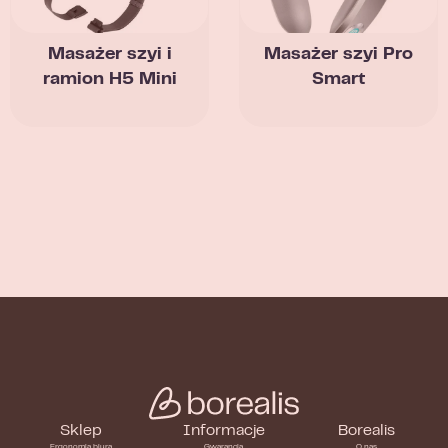
Masażer szyi i
Masażer szyi Pro
ramion H5 Mini
Smart
Sklep
Informacje
Borealis
Ergonomia biura
Gwarancja
O nas