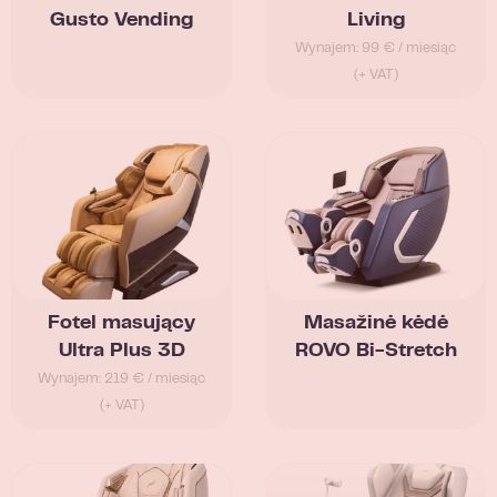
Gusto Vending
Living
Wynajem: 99 € / miesiąc
(+ VAT)
Fotel masujący
Masažinė kėdė
Ultra Plus 3D
ROVO Bi-Stretch
Wynajem: 219 € / miesiąc
(+ VAT)