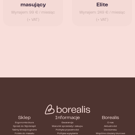
masujący
Elite
Wynajem: 99 € / miesiąc
Wynajem: 249 € / miesiąc
(+ VAT)
(+ VAT)
Sklep
Informacje
Borealis
Ergonomia biura
Gwarancja
O nas
Sprzęt do fizjoterapii
Warunki sprzedaży i zakupu
Aktualności
Taśmy kinezjologiczne
Polityka prywatności
Dla biznesu
Fotele do masażu
Polityka wysyłania
Wspólne obszary biurowe