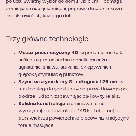
po uda. Świetny wybór do domu lub biura – pomaga
zmniejszyć napięcie mięśni, poprawić krążenie krwi i
zrelaksować się każdego dnia.
Trzy główne technologie
Masaż pneumatyczny 4D
: ergonomiczne rolki
naśladują profesjonalne techniki masażu –
ugniatanie, shiatsu, stukanie, oklepywanie i
głęboką stymulację punktów.
Szyna w szynie litery SL i długość 126 cm
: w
masie całego kręgosłupa – od prawidłowego po
biodrze i udach, zapewniając całkowity relaks.
Solidna konstrukcja
: aluminiowa rama
wytrzymuje obciążenie do 145 kg i obejmuje o
60% większą powierzchnię pleców niż tradycyjne
fotele masujące.