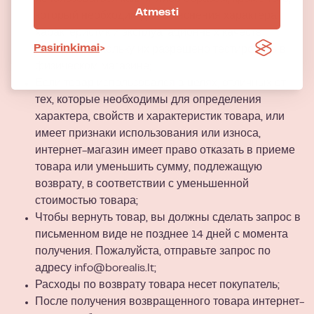
Atmesti
который необходим для выяснения характера,
характеристик и эксплуатационных качеств
Pasirinkimai
товаров, поскольку их разрешено тестировать в
физическом магазине;
Если товар использовался в целях, отличных от
тех, которые необходимы для определения
характера, свойств и характеристик товара, или
имеет признаки использования или износа,
интернет-магазин имеет право отказать в приеме
товара или уменьшить сумму, подлежащую
возврату, в соответствии с уменьшенной
стоимостью товара;
Чтобы вернуть товар, вы должны сделать запрос в
письменном виде не позднее 14 дней с момента
получения. Пожалуйста, отправьте запрос по
адресу
info@borealis.lt
;
Расходы по возврату товара несет покупатель;
После получения возвращенного товара интернет-