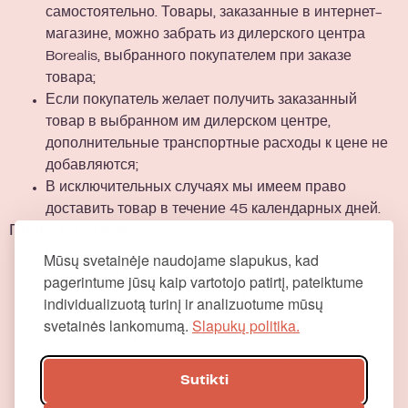
самостоятельно. Товары, заказанные в интернет-
магазине, можно забрать из дилерского центра
Borealis, выбранного покупателем при заказе
товара;
Если покупатель желает получить заказанный
товар в выбранном им дилерском центре,
дополнительные транспортные расходы к цене не
добавляются;
В исключительных случаях мы имеем право
доставить товар в течение 45 календарных дней.
Право на отзыв
После получения заказа покупатель имеет право
Mūsų svetainėje naudojame slapukus, kad
отказаться от договора, заключенного в интернет-
pagerintume jūsų kaip vartotojo patirtį, pateiktume
магазине, в течение 14 дней. Право на отказ от
individualizuotą turinį ir analizuotume mūsų
договора не действует, если покупатель является
svetainės lankomumą.
Slapukų politika.
юридическим лицом;
Чтобы воспользоваться правом на возврат в
Sutikti
течение 14 дней, заказанные товары не должны
использоваться каким-либо образом, кроме того,