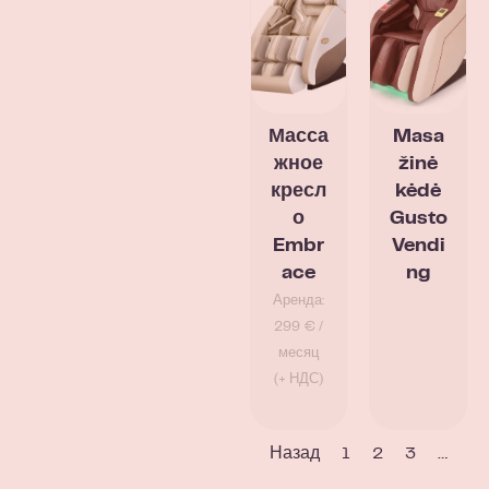
Масса
Masa
жное
žinė
кресл
kėdė
о
Gusto
Embr
Vendi
ace
ng
Аренда:
299 € /
месяц
(+ НДС)
Назад
1
2
3
…