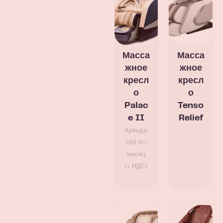
Масса
Масса
жное
жное
кресл
кресл
о
о
Palac
Tenso
e II
Relief
Аренда:
169 € /
месяц
(+ НДС)