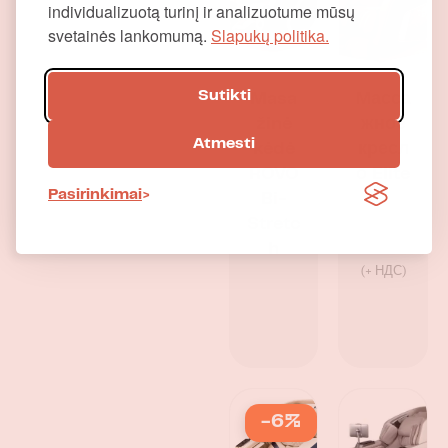
individualizuotą turinį ir analizuotume mūsų
svetainės lankomumą.
Slapukų politika.
Sutikti
Masa
Масса
žinė
жное
Atmesti
kėdė
кресл
ROVO
о Elite
Pasirinkimai
Bi-
Аренда:
Stretc
249 € /
h
месяц
(+ НДС)
-6%