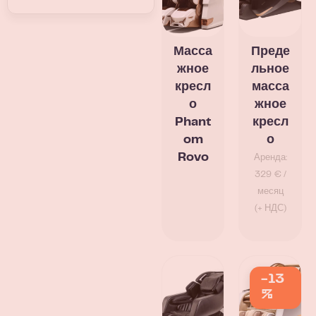
Масса
Преде
жное
льное
кресл
масса
о
жное
Phant
кресл
om
о
Rovo
Аренда:
329 € /
месяц
(+ НДС)
-13
%