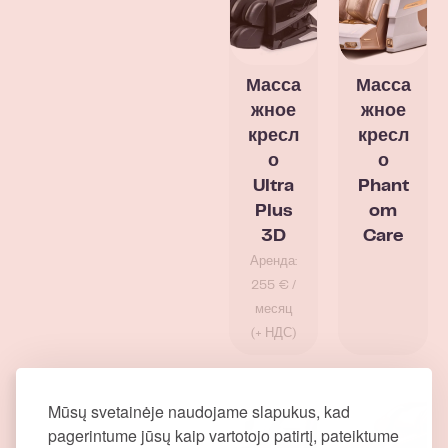
Масса
Масса
жное
жное
кресл
кресл
о
о
Ultra
Phant
Plus
om
3D
Care
Аренда:
255 € /
месяц
(+ НДС)
Mūsų svetainėje naudojame slapukus, kad
pagerintume jūsų kaip vartotojo patirtį, pateiktume