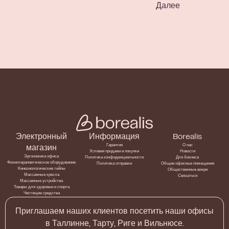
Далее
Электронный
Информация
Borealis
Гарантия
О нас
магазин
Условия продажи и покупки
Новости
Эргономика офиса
Политика конфиденциальности
Для бизнеса
Физиотерапевтическое оборудование
Политика отправки
Общие офисные помещения
Кинезиологические тейпы
Общественные вихри
Массажные кресла
Связаться
Массажные устройства
Товары для здоровья и спорта
Чистящие средства
Приглашаем наших клиентов посетить наши офисы
в Таллинне, Тарту, Риге и Вильнюсе.