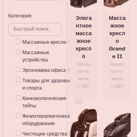
Категория
Элега
Масса
нтное
жное
масса
кресл
жное
о
Массажные кресла
(
22
)
кресл
Grand
Массажные
(
24
)
о
e II
устройства
Аренда:
Аренда:
Эргономика офиса
(
8
)
399 € /
329 € /
месяц
месяц
Товары для здоровья
(
54
)
(+ НДС)
(+ НДС)
и спорта
Кинезиологические
(
15
)
тейпы
Физиотерапевтическое
(
4
)
оборудование
Чистящие средства
(
7
)