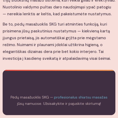
trijų sluoksnių masažo sistema, kuri veikia giliau ir efektyviau.
Nuotolinio valdymo pultas daro naudojimąsi ypač patogiu
— nereikia lenktis ar keltis, kad pakeistumėte nustatymus.
Be to, pėdų masažuoklis SKG turi atminties funkciją, kuri
prisimena jūsų paskutinius nustatymus — kiekvieną kartą
įjungus prietaisą, jis automatiškai grįžta prie mėgstamo
režimo. Nuimami ir plaunami įdėklai užtikrina higieną, o
elegantiškas dizainas dera prie bet kokio interjero. Tai
investicija į kasdienę sveikatą ir atpalaidavimą visai šeimai.
Padovanokite savo pėdoms
atpalaidavimą jau šiandien
Pėdų masažuoklis SKG —
profesionalus shiatsu masažas
jūsų namuose. Užsisakykite ir pajuskite skirtumą!