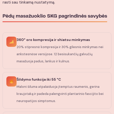
rasti sau tinkamą nustatymą.
Pėdų masažuoklio SKG pagrindinės savybės
360° oro kompresija ir shiatsu minkymas
20% stipresnė kompresija ir 30% gilesnis minkymas nei
ankstesnėse versijose. 12 besisukančių galvučių
masažuoja padus, lankus ir kulnus.
Šildymo funkcija iki 55 °C
Maloni šiluma atpalaiduoja įtemptus raumenis, gerina
kraujotaką ir padeda palengvinti plantarinio fascijito bei
neuropatijos simptomus.