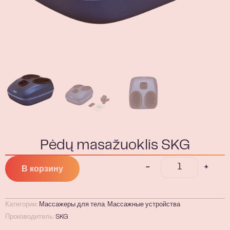
Pėdų masažuoklis SKG
-
+
В корзину
Категории:
Массажеры для тела
,
Массажные устройства
Производитель:
SKG