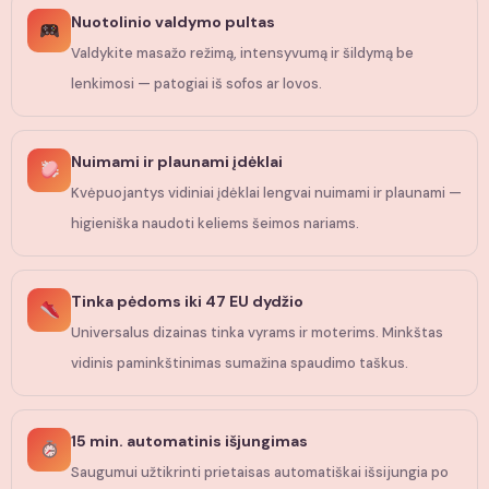
Nuotolinio valdymo pultas
Valdykite masažo režimą, intensyvumą ir šildymą be
lenkimosi — patogiai iš sofos ar lovos.
Nuimami ir plaunami įdėklai
Kvėpuojantys vidiniai įdėklai lengvai nuimami ir plaunami —
higieniška naudoti keliems šeimos nariams.
Tinka pėdoms iki 47 EU dydžio
Universalus dizainas tinka vyrams ir moterims. Minkštas
vidinis paminkštinimas sumažina spaudimo taškus.
15 min. automatinis išjungimas
Saugumui užtikrinti prietaisas automatiškai išsijungia po