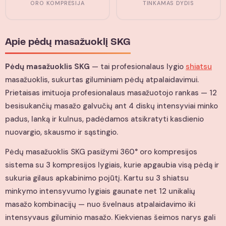
ORO KOMPRESIJA
TINKAMAS DYDIS
Apie pėdų masažuoklį SKG
Pėdų masažuoklis SKG
— tai profesionalaus lygio
shiatsu
masažuoklis, sukurtas giluminiam pėdų atpalaidavimui.
Prietaisas imituoja profesionalaus masažuotojo rankas — 12
besisukančių masažo galvučių ant 4 diskų intensyviai minko
padus, lanką ir kulnus, padėdamos atsikratyti kasdienio
nuovargio, skausmo ir sąstingio.
Pėdų masažuoklis SKG pasižymi 360° oro kompresijos
sistema su 3 kompresijos lygiais, kurie apgaubia visą pėdą ir
sukuria gilaus apkabinimo pojūtį. Kartu su 3 shiatsu
minkymo intensyvumo lygiais gaunate net 12 unikalių
masažo kombinacijų — nuo švelnaus atpalaidavimo iki
intensyvaus giluminio masažo. Kiekvienas šeimos narys gali