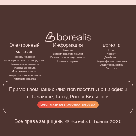
Электронный
Информация
Borealis
Гарантия
О нас
магазин
Условия продажи и покупки
Новости
Эргономика офиса
Политика конфиденциальности
Для бизнеса
Физиотерапевтическое оборудование
Политика отправки
Общие офисные помещения
Кинезиологические тейпы
Общественные вихри
Массажные кресла
Связаться
Массажные устройства
Товары для здоровья и спорта
Чистящие средства
Приглашаем наших клиентов посетить наши офисы
в Таллинне, Тарту, Риге и Вильнюсе.
Бесплатная пробная версия
Все права защищены ©
Borealis Lithuania
2026