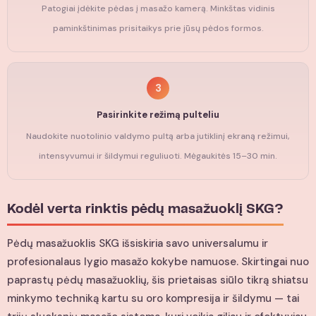
Patogiai įdėkite pėdas į masažo kamerą. Minkštas vidinis
paminkštinimas prisitaikys prie jūsų pėdos formos.
3
Pasirinkite režimą pulteliu
Naudokite nuotolinio valdymo pultą arba jutiklinį ekraną režimui,
intensyvumui ir šildymui reguliuoti. Mėgaukitės 15–30 min.
Kodėl verta rinktis pėdų masažuoklį SKG?
Pėdų masažuoklis SKG išsiskiria savo universalumu ir
profesionalaus lygio masažo kokybe namuose. Skirtingai nuo
paprastų pėdų masažuoklių, šis prietaisas siūlo tikrą shiatsu
minkymo techniką kartu su oro kompresija ir šildymu — tai