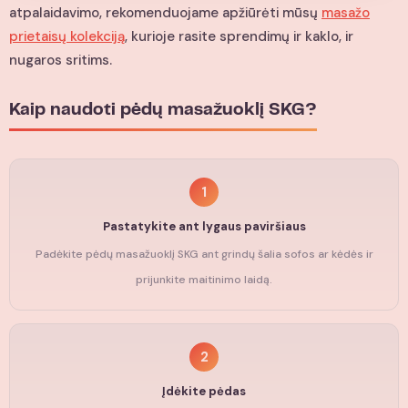
atpalaidavimo, rekomenduojame apžiūrėti mūsų
masažo
prietaisų kolekciją
, kurioje rasite sprendimų ir kaklo, ir
nugaros sritims.
Kaip naudoti pėdų masažuoklį SKG?
1
Pastatykite ant lygaus paviršiaus
Padėkite pėdų masažuoklį SKG ant grindų šalia sofos ar kėdės ir
prijunkite maitinimo laidą.
2
Įdėkite pėdas