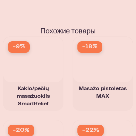
Похожие товары
-9%
-18%
Kaklo/pečių
Masažo pistoletas
masažuoklis
MAX
SmartRelief
-20%
-22%