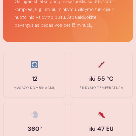
Galingas shiatsu pėdų masažuoklis su 360° oro
kompresija, giluminiu minkymu, šildymo funkcija ir
nuotolinio valdymo pultu. Atpalaiduokite
pavargusias pėdas vos per 15 minučių.
12
iki 55 °C
MASAŽO KOMBINACIJŲ
ŠILDYMO TEMPERATŪRA
360°
iki 47 EU