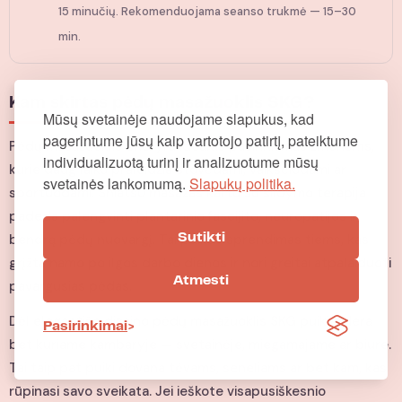
15 minučių. Rekomenduojama seanso trukmė — 15–30
min.
Kam skirtas pėdų masažuoklis SKG?
Mūsų svetainėje naudojame slapukus, kad
pagerintume jūsų kaip vartotojo patirtį, pateiktume
Pėdų masažuoklis SKG yra idealus pasirinkimas žmonėms,
individualizuotą turinį ir analizuotume mūsų
kurie daug laiko praleidžia stovėdami, vaikščiodami ar
svetainės lankomumą.
Slapukų politika.
sportuodami. Shiatsu masažas kartu su šildymo terapija
padeda palengvinti plantarinio fascijito, neuropatijos ir
bendrą pėdų nuovargį. Tai puikus sprendimas tiems, kas
Sutikti
grįžta namo po ilgos darbo dienos ir nori greitai atpalaiduoti
Atmesti
pavargusias pėdas.
Dėl elegantišo dizaino pėdų masažuoklis SKG puikiai dera
Pasirinkimai
bet kuriame kambaryje — svetainėje, miegamajame ar biure.
Tai taip pat puiki dovana tėvams, seneliams ar bet kam, kas
rūpinasi savo sveikata. Jei ieškote visapusiškesnio