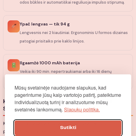
odos būklės ir automatiškai reguliuoja impulso stiprumą.
Ypač lengvas — tik 94 g
Lengvesnis nei 2 kiaušiniai. Ergonominis U formos dizainas
patogiai prisitaiko prie kaklo linijos.
Ilgaamžė 1000 mAh baterija
Veikia iki 90 min. nepertraukiamai arba iki 16 dienų
naudojant po 15 min. kasdien. Pilnai įsikrauna per 3,5 val.
Mūsų svetainėje naudojame slapukus, kad
pagerintume jūsų kaip vartotojo patirtį, pateiktume
individualizuotą turinį ir analizuotume mūsų
Kam skirtas kaklo ir pečių masažuoklis
svetainės lankomumą.
Slapukų politika.
SmartRelief?
Kaklo pečių masažuoklis SmartRelief yra idealus
Sutikti
pasirinkimas žmonėms, kurie ilgai dirba prie kompiuterio,