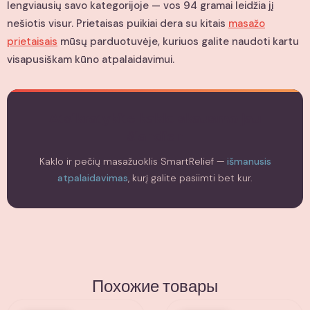
lengviausių savo kategorijoje — vos 94 gramai leidžia jį
nešiotis visur. Prietaisas puikiai dera su kitais
masažo
prietaisais
mūsų parduotuvėje, kuriuos galite naudoti kartu
visapusiškam kūno atpalaidavimui.
Atsikratykite kaklo skausmo jau
šiandien
Kaklo ir pečių masažuoklis SmartRelief —
išmanusis
atpalaidavimas
, kurį galite pasiimti bet kur.
Похожие товары