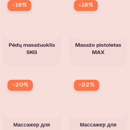
-18%
-18%
Pėdų masažuoklis
Masažo pistoletas
SKG
MAX
-20%
-22%
Массажер для
Массажер для