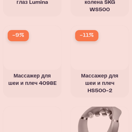
глаз Lumina
колена SKG
WS500
-9%
-11%
Массажер для
Массажер для
шеи и плеч 4098E
шеи и плеч
HS500-2