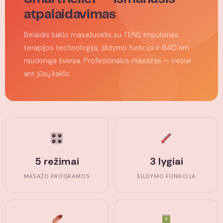
atpalaidavimas
Belaidis kaklo masažuoklis su TENS impulsinės
terapijos technologija, šildymo funkcija ir 640 nm
raudonąja šviesa. Profesionalus masažas — tiesiai
ant jūsų kaklo.
5 režimai
3 lygiai
MASAŽO PROGRAMOS
ŠILDYMO FUNKCIJA