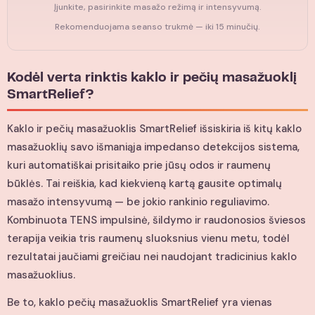
Įjunkite, pasirinkite masažo režimą ir intensyvumą.
Rekomenduojama seanso trukmė — iki 15 minučių.
Kodėl verta rinktis kaklo ir pečių masažuoklį
SmartRelief?
Kaklo ir pečių masažuoklis SmartRelief išsiskiria iš kitų kaklo
masažuoklių savo išmaniąja impedanso detekcijos sistema,
kuri automatiškai prisitaiko prie jūsų odos ir raumenų
būklės. Tai reiškia, kad kiekvieną kartą gausite optimalų
masažo intensyvumą — be jokio rankinio reguliavimo.
Kombinuota TENS impulsinė, šildymo ir raudonosios šviesos
terapija veikia tris raumenų sluoksnius vienu metu, todėl
rezultatai jaučiami greičiau nei naudojant tradicinius kaklo
masažuoklius.
Be to, kaklo pečių masažuoklis SmartRelief yra vienas