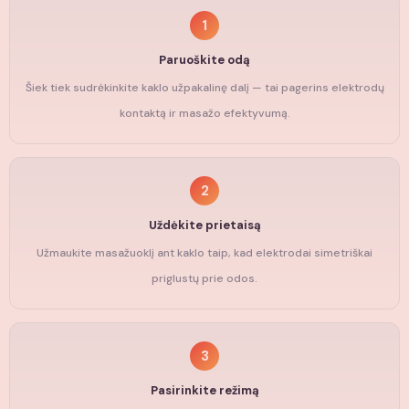
1
Paruoškite odą
Šiek tiek sudrėkinkite kaklo užpakalinę dalį — tai pagerins elektrodų
kontaktą ir masažo efektyvumą.
2
Uždėkite prietaisą
Užmaukite masažuoklį ant kaklo taip, kad elektrodai simetriškai
priglustų prie odos.
3
Pasirinkite režimą