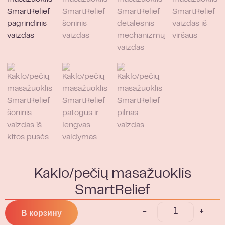
Kaklo/pečių masažuoklis
SmartRelief
-
+
В корзину