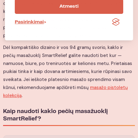
dažnai jaučia kaklo ir pečių įtampą arba kenčia nuo lėtinio
Atmesti
kaklo skausmo. TENS impulsinė technologija mažina
raumenų ir nervų skausmus bei padeda atstatyti
Pasirinkimai
pavargusias raumenų skaidulas — 15 minučių seanso
pakanka, kad pajustumėte palengvėjimą.
Dėl kompaktiško dizaino ir vos 94 gramų svorio, kaklo ir
pečių masažuoklį SmartRelief galite naudoti bet kur —
namuose, biure, po treniruotės ar kelionės metu. Prietaisas
puikiai tinka ir kaip dovana artimiesiems, kurie rūpinasi savo
sveikata. Jei ieškote platesnio masažo sprendimo visam
kūnui, rekomenduojame apžiūrėti mūsų
masažo pistoletų
kolekciją
.
Kaip naudoti kaklo pečių masažuoklį
SmartRelief?