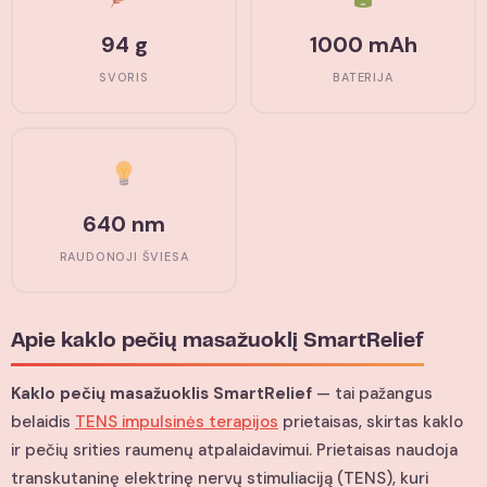
94 g
1000 mAh
SVORIS
BATERIJA
640 nm
RAUDONOJI ŠVIESA
Apie kaklo pečių masažuoklį SmartRelief
Kaklo pečių masažuoklis SmartRelief
— tai pažangus
belaidis
TENS impulsinės terapijos
prietaisas, skirtas kaklo
ir pečių srities raumenų atpalaidavimui. Prietaisas naudoja
transkutaninę elektrinę nervų stimuliaciją (TENS), kuri