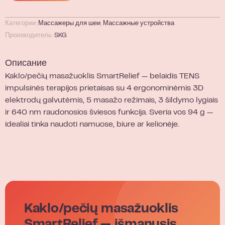
Категории:
Массажеры для шеи
,
Массажные устройства
Производитель:
SKG
Описание
Kaklo/pečių masažuoklis SmartRelief — belaidis TENS
impulsinės terapijos prietaisas su 4 ergonominėmis 3D
elektrodų galvutėmis, 5 masažo režimais, 3 šildymo lygiais
ir 640 nm raudonosios šviesos funkcija. Sveria vos 94 g —
idealiai tinka naudoti namuose, biure ar kelionėje.
Kaklo/pečių masažuoklis
SmartRelief — išmanusis