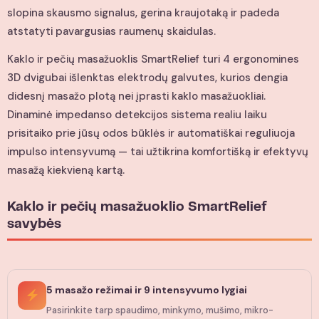
slopina skausmo signalus, gerina kraujotaką ir padeda
atstatyti pavargusias raumenų skaidulas.
Kaklo ir pečių masažuoklis SmartRelief turi 4 ergonomines
3D dvigubai išlenktas elektrodų galvutes, kurios dengia
didesnį masažo plotą nei įprasti kaklo masažuokliai.
Dinaminė impedanso detekcijos sistema realiu laiku
prisitaiko prie jūsų odos būklės ir automatiškai reguliuoja
impulso intensyvumą — tai užtikrina komfortišką ir efektyvų
masažą kiekvieną kartą.
Kaklo ir pečių masažuoklio SmartRelief
savybės
5 masažo režimai ir 9 intensyvumo lygiai
Pasirinkite tarp spaudimo, minkymo, mušimo, mikro-