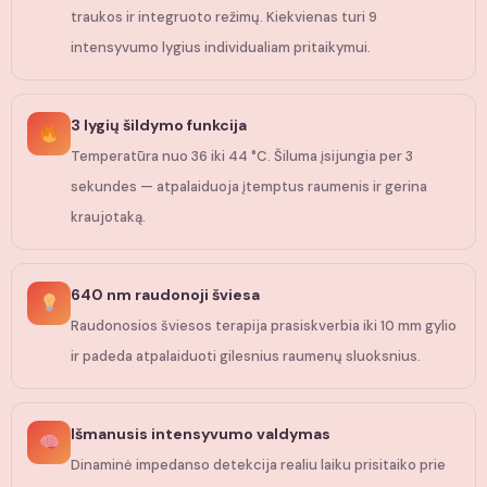
traukos ir integruoto režimų. Kiekvienas turi 9
intensyvumo lygius individualiam pritaikymui.
3 lygių šildymo funkcija
Temperatūra nuo 36 iki 44 °C. Šiluma įsijungia per 3
sekundes — atpalaiduoja įtemptus raumenis ir gerina
kraujotaką.
640 nm raudonoji šviesa
Raudonosios šviesos terapija prasiskverbia iki 10 mm gylio
ir padeda atpalaiduoti gilesnius raumenų sluoksnius.
Išmanusis intensyvumo valdymas
Dinaminė impedanso detekcija realiu laiku prisitaiko prie