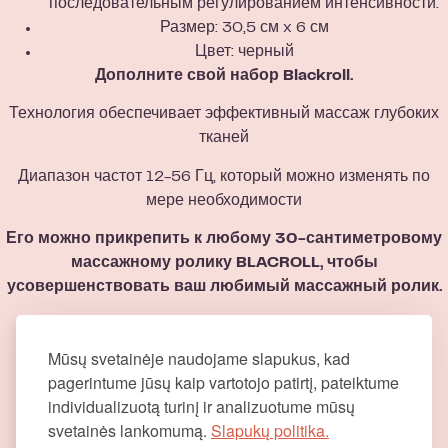
последовательным регулированием интенсивности.
Размер: 30,5 см x 6 см
Цвет: черный
Дополните свой набор Blackroll.
Технология обеспечивает эффективный массаж глубоких
тканей
Диапазон частот 12-56 Гц, который можно изменять по
мере необходимости
Его можно прикрепить к любому 30-сантиметровому
массажному ролику BLACROLL, чтобы
усовершенствовать ваш любимый массажный ролик.
Mūsų svetainėje naudojame slapukus, kad
pagerintume jūsų kaip vartotojo patirtį, pateiktume
individualizuotą turinį ir analizuotume mūsų
svetainės lankomumą.
Slapukų politika.