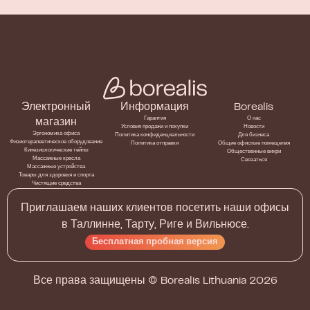
Электронный
Информация
Borealis
Гарантия
О нас
магазин
Условия продажи и покупки
Новости
Эргономика офиса
Политика конфиденциальности
Для бизнеса
Физиотерапевтическое оборудование
Политика отправки
Общие офисные помещения
Кинезиологические тейпы
Общественные вихри
Массажные кресла
Связаться
Массажные устройства
Товары для здоровья и спорта
Чистящие средства
Приглашаем наших клиентов посетить наши офисы
в Таллинне, Тарту, Риге и Вильнюсе.
Бесплатная пробная версия
Все права защищены ©
Borealis Lithuania
2026