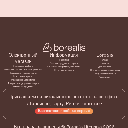
Электронный
Информация
Borealis
Гарантия
О нас
магазин
Условия продажи и покупки
Новости
Эргономика офиса
Политика конфиденциальности
Для бизнеса
Физиотерапевтическое оборудование
Политика отправки
Общие офисные помещения
Кинезиологические тейпы
Общественные вихри
Массажные кресла
Связаться
Массажные устройства
Товары для здоровья и спорта
Чистящие средства
Приглашаем наших клиентов посетить наши офисы
в Таллинне, Тарту, Риге и Вильнюсе.
Бесплатная пробная версия
Все права защищены ©
Borealis Lithuania
2026