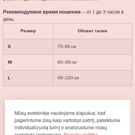
Рекомендуемое время ношения
— от 1 до 3 часов в
день.
Размер
Обхват талии
S
75-85 см
M
85-95 см
L
95-120 см
Mūsų svetainėje naudojame slapukus, kad
pagerintume jūsų kaip vartotojo patirtį, pateiktume
individualizuotą turinį ir analizuotume mūsų
svetainės lankomumą.
Slapukų politika.