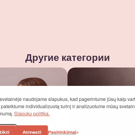
Другие категории
svetainėje naudojame slapukus, kad pagerintume jūsų kaip vart
į, pateiktume individualizuotą turinį ir analizuotume mūsų svetai
omumą.
Slapukų politika.
tikti
Atmesti
Pasirinkimai