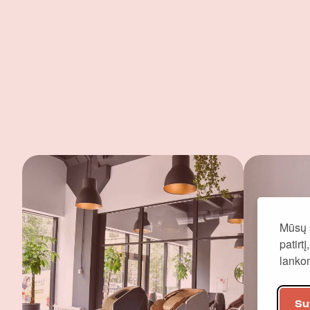
Mūsų 
patirt
lank
Su