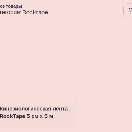
се товары
тегория: Rocktape
Кинезиологическая лента
RockTape 5 см х 5 м