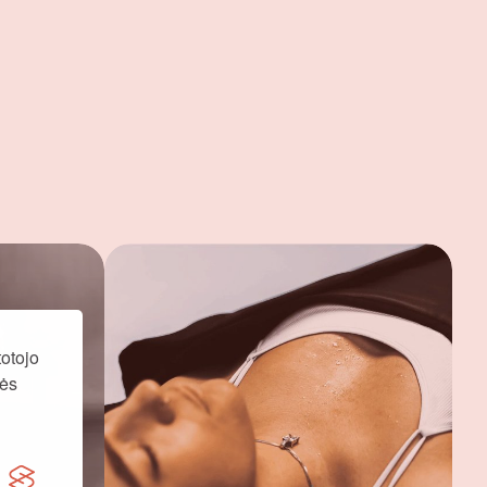
otojo
nės