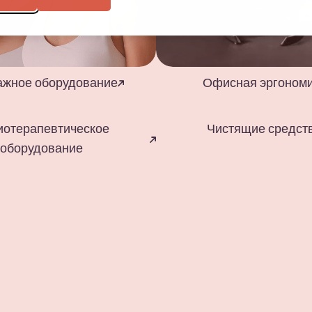
ажное оборудование
Офисная эргоном
иотерапевтическое
Чистящие средст
оборудование