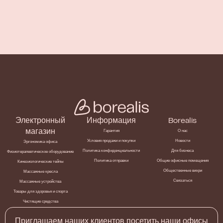
Электронный
Информация
Borealis
магазин
Гарантия
О нас
Условия продажи и покупки
Новости
Эргономика офиса
Политика конфиденциальности
Для бизнеса
Физиотерапевтическое оборудование
Политика отправки
Общие офисные помещения
Кинезиологические тейпы
Общественные вихри
Массажные кресла
Связаться
Массажные устройства
Товары для здоровья и спорта
Чистящие средства
Приглашаем наших клиентов посетить наши офисы