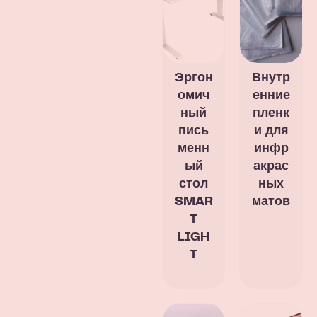
Эргон
Внутр
омич
енние
ный
пленк
пись
и для
менн
инфр
ый
акрас
стол
ных
SMAR
матов
T
LIGH
T