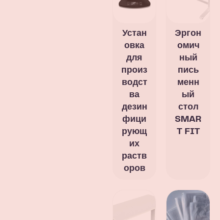
Устан
Эргон
овка
омич
для
ный
произ
пись
водст
менн
ва
ый
дезин
стол
фици
SMAR
рующ
T FIT
их
раств
оров