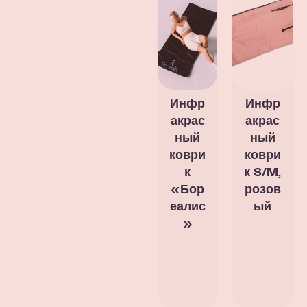
Инфр
Инфр
акрас
акрас
ный
ный
коври
коври
к
к S/M,
«Бор
розов
еалис
ый
»