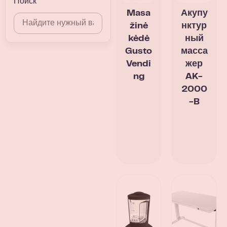
Поиск
Masa
Акупу
žinė
нктур
kėdė
ный
Gusto
масса
Vendi
жер
ng
AK-
2000
-B