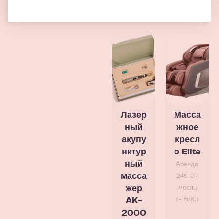
Лазер
Масса
ный
жное
акупу
кресл
нктур
о Elite
ный
Аренда:
масса
249 € /
жер
месяц
(+ НДС)
AK-
2000